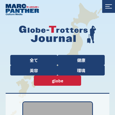
全て
健康
美容
環境
globe