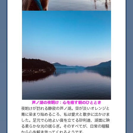
2026.08
2026.07
2026.06
2026.05
2026.04
2026.03
2026.02
2026.01
2025.12
芦ノ湖の夜明け：心を癒す朝のひととき
2025.11
夜明けが訪れる静寂の芦ノ湖。空が淡いオレンジと
青に染まり始めるころ、私は愛犬と散歩に出かけま
2025.10
した。足元で心地よい音を立てる砂利道、湖面に映
2025.09
る柔らかな光の揺らぎ。そのすべてが、日常の喧騒
から心を解き放ってくれるようです。