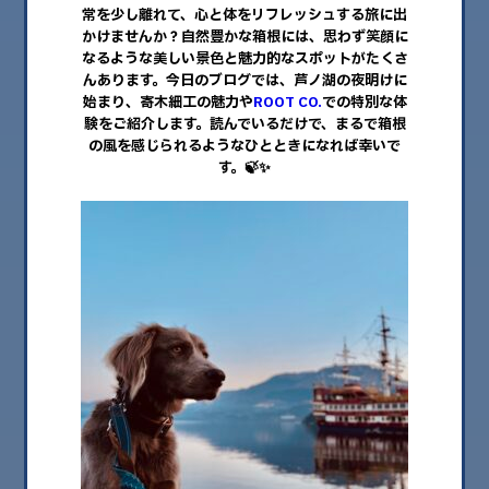
常を少し離れて、心と体をリフレッシュする旅に出
かけませんか？自然豊かな箱根には、思わず笑顔に
なるような美しい景色と魅力的なスポットがたくさ
んあります。今日のブログでは、芦ノ湖の夜明けに
始まり、寄木細工の魅力や
ROOT CO.
での特別な体
験をご紹介します。読んでいるだけで、まるで箱根
の風を感じられるようなひとときになれば幸いで
す。🍃✨
2025.04.24
「Lagom」and「Momentum」10 箱根で見
つける特別な時間
Lagom and Momentum Finding balance and drive your ……