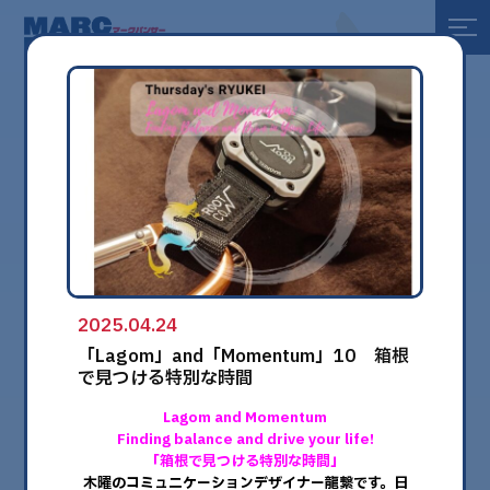
全て
健康
美容
環境
2025.04.24
globe
「Lagom」and「Momentum」10 箱根
で見つける特別な時間
Lagom and Momentum
Finding balance and drive your life!
「箱根で見つける特別な時間」
木曜のコミュニケーションデザイナー龍繋です。日