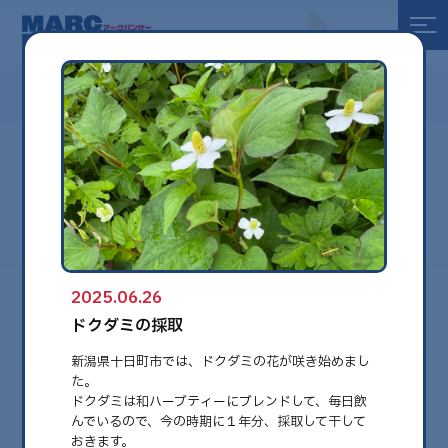
全て
健康
美容
環境
2025.06.26
globe
ドクダミの採取
新潟県十日町市では、ドクダミの花が咲き始めまし
た。
ドクダミは和ハーブティーにブレンドして、毎日飲
んでいるので、今の時期に１年分、採取して干して
おきます。