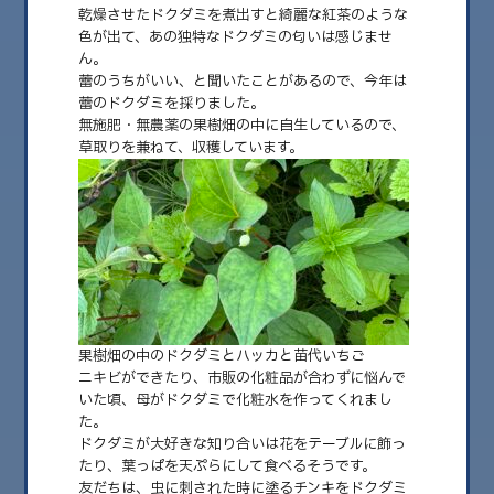
乾燥させたドクダミを煮出すと綺麗な紅茶のような
色が出て、あの独特なドクダミの匂いは感じませ
ん。
蕾のうちがいい、と聞いたことがあるので、今年は
蕾のドクダミを採りました。
無施肥・無農薬の果樹畑の中に自生しているので、
草取りを兼ねて、収穫しています。
2025.06.26
ドクダミの採取
新潟県十日町市では、ドクダミの花が咲き始めました。 ドクダミは和ハー
果樹畑の中のドクダミとハッカと苗代いちご
ブティーにブレンドして、毎日飲ん……
ニキビができたり、市販の化粧品が合わずに悩んで
いた頃、母がドクダミで化粧水を作ってくれまし
た。
ドクダミが大好きな知り合いは花をテーブルに飾っ
たり、葉っぱを天ぷらにして食べるそうです。
友だちは、虫に刺された時に塗るチンキをドクダミ