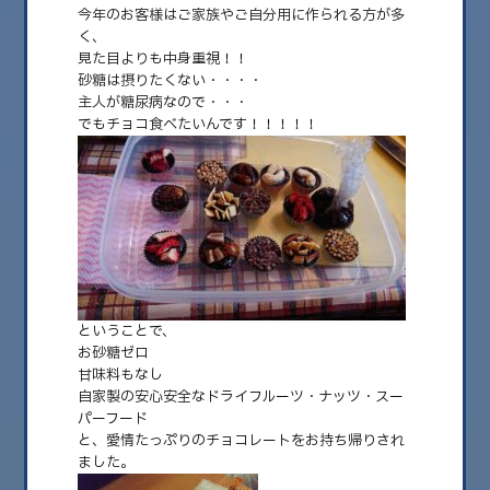
今年のお客様はご家族やご自分用に作られる方が多
く、
見た目よりも中身重視！！
砂糖は摂りたくない・・・・
主人が糖尿病なので・・・
でもチョコ食べたいんです！！！！！
2026.02.27
パートナーへのプレゼント
ということで、
こんにちは。Aiaiです。 ちょっと時差投稿ですが、2/14のバレンタインに向
お砂糖ゼロ
けて スペシャルお料理……
甘味料もなし
自家製の安心安全なドライフルーツ・ナッツ・スー
パーフード
と、愛情たっぷりのチョコレートをお持ち帰りされ
ました。