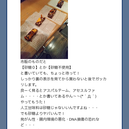
2026.08
2026.07
2026.06
2026.05
2026.04
2026.03
市販のものだと
【砂糖０】とか【砂糖不使用】
2026.02
と書いていても、ちょっと待って！
しっかり裏の表示を見てから買わないと後でガッカ
2026.01
リします。
2025.12
良ーく見るとアスパルテーム、アセスルファ
ム・・・・とか書いてあるやん～～(*´Д｀)
2025.11
やってもうた！
人工甘味料は砂糖じゃないいんですよね・・・
2025.10
でも砂糖よりヤバいんで！
発がん性・腸内環境の悪化・DNA損傷の恐れな
2025.09
ど・・・