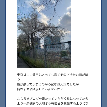
2025.04.03
マークさんのイベントへ
こんばんは！ 今日で7回目の投稿 毎週木曜の夜に更新中〜Raw&Vegan
東京はここ数日はとっても寒くその上冷たい雨が降
sweets専門……
り
桜が散ってしまうのが心配なお天気でしたが
皆さま体調は崩していませんか？
こちらでブログを書かせていただく様になってから
より一層健康の大切さや有難さを意識するようにな