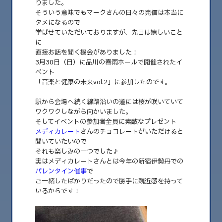
りました。
そういう意味でもマークさんの日々の発信は本当に
2026.08
タメになるので
2026.07
学ばせていただいておりますが、先日は嬉しいこと
に
2026.06
直接お話を聞く機会がありました！
3月30日（日）に品川の春雨ホールで開催されたイ
2026.05
ベント
「音楽と健康の未来vol.2」に参加したのです。
2026.04
駅から会場へ続く線路沿いの道には桜が咲いていて
2026.03
ワクワクしながら向かいました。
2026.02
そしてイベントの参加者全員に素敵なプレゼント
メディカレート
さんのチョコレートがいただけると
2026.01
聞いていたいので
それも楽しみの一つでした♪
2025.12
実はメディカレートさんとは今年の新宿伊勢丹での
バレンタイン催事
で
2025.11
ご一緒したばかりだったので勝手に親近感を持って
2025.10
いるからです！
2025.09