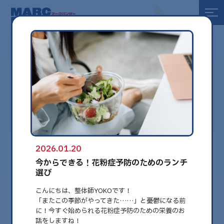
全て
健康
美容
環境
2026.01.20
globe
今からできる！花粉症予防のためのランチ
選び
こんにちは、整体師YOKOです！
「またこの季節がやってきた……」と憂鬱になる前
に！今すぐ始められる
花粉症予防のための栄養のお
話をしますね！