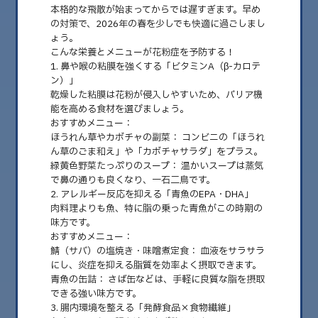
本格的な飛散が始まってからでは遅すぎます。早め
の対策で、2026年の春を少しでも快適に過ごしまし
ょう。
こんな栄養とメニューが花粉症を予防する！
1. 鼻や喉の粘膜を強くする「ビタミンA（β-カロテ
ン）」
乾燥した粘膜は花粉が侵入しやすいため、バリア機
能を高める食材を選びましょう。
おすすめメニュー：
ほうれん草やカボチャの副菜：
コンビニの「ほうれ
ん草のごま和え」や「カボチャサラダ」をプラス。
緑黄色野菜たっぷりのスープ：
温かいスープは蒸気
2026.01.20
で鼻の通りも良くなり、一石二鳥です。
今からできる！花粉症予防のためのランチ選び
2. アレルギー反応を抑える「青魚のEPA・DHA」
肉料理よりも魚、特に脂の乗った青魚がこの時期の
こんにちは、整体師YOKOです！ 「またこの季節がやってきた……」と憂
味方です。
鬱になる前に！今すぐ始められる……
おすすめメニュー：
鯖（サバ）の塩焼き・味噌煮定食：
血液をサラサラ
にし、炎症を抑える脂質を効率よく摂取できます。
青魚の缶詰：
さば缶などは、手軽に良質な脂を摂取
できる強い味方です。
3. 腸内環境を整える「発酵食品×食物繊維」