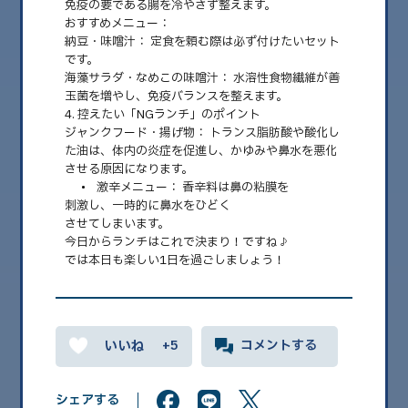
免疫の要である腸を冷やさず整えます。
おすすめメニュー：
2026.08
納豆・味噌汁：
定食を頼む際は必ず付けたいセット
2026.07
です。
海藻サラダ・なめこの味噌汁：
水溶性食物繊維が善
2026.06
玉菌を増やし、免疫バランスを整えます。
4. 控えたい「NGランチ」のポイント
2026.05
ジャンクフード・揚げ物：
トランス脂肪酸や酸化し
た油は、体内の炎症を促進し、かゆみや鼻水を悪化
2026.04
させる原因になります。
• 激辛メニュー：
香辛料は鼻の粘膜を
2026.03
刺激し、一時的に鼻水をひどく
2026.02
させてしまいます。
今日からランチはこれで決まり！ですね♪
2026.01
では本日も楽しい1日を過ごしましょう！
2025.12
2025.11
+5
コメントする
2025.10
2025.09
シェアする