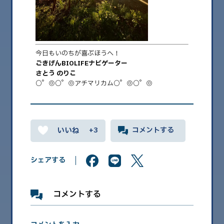
2026.08
2026.07
2026.06
今日もいのちが喜ぶほうへ！
ごきげんBIOLIFEナビゲーター
2026.05
さとう のりこ
○゜◎○゜◎アチマリカム○゜◎○゜◎
2026.04
2026.03
2026.02
+3
コメントする
2026.01
2025.12
シェアする
2025.11
2025.10
コメントする
2025.09