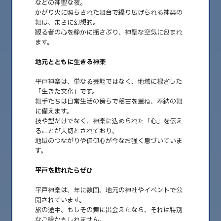
などの神聖な夜。
かがり火に照らされた舞台で繰り広げられる神楽の
舞は、まさに幻想的。
2026.08
観る者の心を静かに揺さぶり、神聖な空気に包まれ
2026.07
ます。
2026.06
地元とともに生きる神楽
2026.05
平戸神楽は、単なる芸能ではなく、地域に根ざした
「生きた文化」です。
2026.04
舞手たちは日常生活の傍らで稽古を重ね、奉納の舞
に備えます。
2026.03
技や型だけでなく、神楽に込められた「心」を伝え
2026.02
ることが大切とされており、
地域のつながりや信仰心が今なお強く息づいていま
2026.01
す。
2025.12
平戸を訪れたらぜひ
2025.11
平戸神楽は、年に数回、地元の神社やイベントで公
2025.10
開されています。
旅の途中、もしその舞に出会えたなら、それは特別
2025.09
なご縁かもしれません。