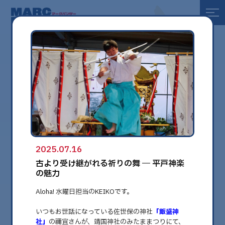
全て
健康
美容
環境
2025.07.16
globe
古より受け継がれる祈りの舞 ― 平戸神楽
の魅力
Aloha! 水曜日担当のKEIKOです。
いつもお世話になっている佐世保の神社
「飯盛神
社」
の禰宜さんが、靖国神社のみたままつりにて、