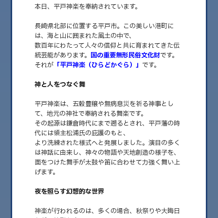
本日、平戸神楽を奉納されています。
長崎県北部に位置する平戸市。この美しい港町に
は、海と山に囲まれた風土の中で、
数百年にわたって人々の信仰と共に育まれてきた伝
統芸能があります。
国の重要無形民俗文化財
です。
それが
「平戸神楽（ひらどかぐら）」
です。
神と人をつなぐ舞
平戸神楽は、五穀豊穣や無病息災を祈る神事とし
て、地元の神社で奉納される舞楽です。
2025.07.16
その起源は鎌倉時代にまで遡るとされ、平戸藩の時
古より受け継がれる祈りの舞 ― 平戸神楽の魅
代には領主松浦氏の庇護のもと、
力
より洗練された様式へと発展しました。演目の多く
は神話に由来し、神々の物語や天地創造の様子を、
Aloha! 水曜日担当のKEIKOです。 いつもお世話になっている佐世保の神社
面をつけた舞手が太鼓や笛に合わせて力強く舞い上
「飯盛……
げます。
夜を照らす幻想的な世界
神楽が行われるのは、多くの場合、秋祭りや大晦日