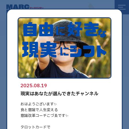
全て
健康
美容
環境
2025.08.19
globe
現実はあなたが選んできたチャンネル
おはようございます✨
食と意識で人生変える
意識改革コーチこづゑです✨
タロットカードで