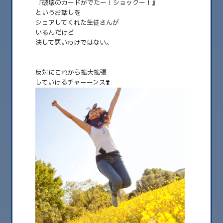
『破壊のカードがでたー！ショックー！』
というお話しを
2026.08
シェアしてくれた生徒さんが
2026.07
いるんだけど
決して悪いわけではない。
2026.06
2026.05
反対に
これから拡大拡張
していけるチャーーンス❣️
2026.04
2026.03
2026.02
2026.01
2025.12
2025.11
2025.10
2025.09