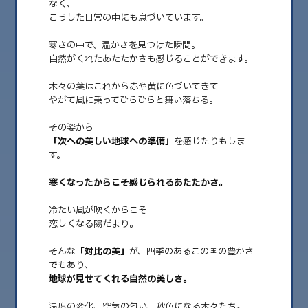
なく、
こうした日常の中にも息づいています。
2026.08
寒さの中で、温かさを見つけた瞬間。
2026.07
自然がくれたあたたかさも感じることができます。
2026.06
木々の葉はこれから赤や黄に色づいてきて
やがて風に乗ってひらひらと舞い落ちる。
2026.05
その姿から
2026.04
「次への美しい地球への準備」
を感じたりもしま
す。
2026.03
2026.02
寒くなったからこそ感じられるあたたかさ。
2026.01
冷たい風が吹くからこそ
恋しくなる陽だまり。
2025.12
そんな
「対比の美」
が、四季のあるこの国の豊かさ
2025.11
でもあり、
2025.10
地球が見せてくれる自然の美しさ。
2025.09
温度の変化、空気の匂い、秋色になる木々たち。