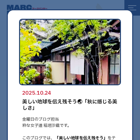
全て
健康
美容
環境
2025.10.24
globe
美しい地球を伝え残そう🌏「秋に感じる美
しさ」
金曜日のブログ担当
粋な女子道 稲垣沙織です。
このブログでは、
「美しい地球を伝え残そう」
をテ