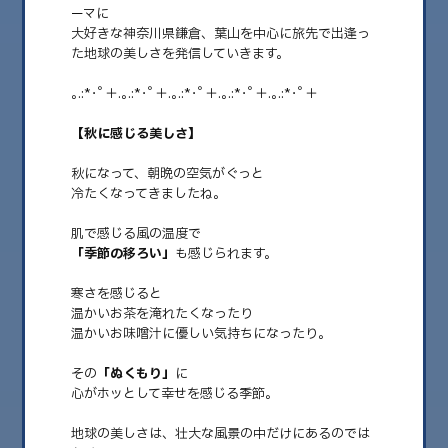
ーマに
大好きな神奈川県鎌倉、葉山を中心に旅先で出逢っ
た地球の美しさを発信していきます。
｡.:*･ﾟ＋.｡.:*･ﾟ＋.｡.:*･ﾟ＋.｡.:*･ﾟ＋.｡.:*･ﾟ＋
【秋に感じる美しさ】
秋になって、朝晩の空気がぐっと
冷たくなってきましたね。
肌で感じる風の温度で
2025.10.24
「季節の移ろい」
も感じられます。
美しい地球を伝え残そう🌏「秋に感じる美し
さ」
寒さを感じると
温かいお茶を淹れたくなったり
金曜日のブログ担当 粋な女子道 稲垣沙織です。 ⁡ このブログでは、「美しい
温かいお味噌汁に優しい気持ちになったり。
地球を伝え残そう」をテー……
その
「ぬくもり」
に
心がホッとして幸せを感じる季節。
地球の美しさは、壮大な風景の中だけにあるのでは