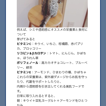
2026.08
2026.07
2026.06
例えば、シミや透明感にオススメの栄養素と食材に
2026.05
ついて
挙げてみると
2026.04
ビタミンC
：キウイ、いちご、柑橘類、赤パプリ
カ、ブロッコリー
2026.03
リコピン＆βカロテン
：トマト、にんじん、かぼち
2026.02
ゃ、ほうれん草
ポリフェノール
：高カカオチョコレート、ブルーベ
2026.01
リー、緑茶
ビタミンE
：アーモンド、ひまわりの種、かぼちゃ
2025.12
これらの栄養素は、紫外線ダメージからお肌を守っ
たり、代謝をサポートしたりと、
2025.11
内側から透明感を引き出してくれる美肌フードで
2025.10
す。
日常に取り入れるとすると、
2025.09
朝：キウイ＋豆乳ヨーグルト＋アーモンドをひとつ
かみ