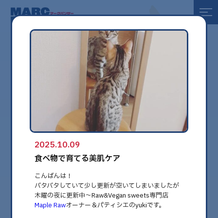
全て
健康
美容
環境
2025.10.09
globe
食べ物で育てる美肌ケア
こんばんは！
バタバタしていて少し更新が空いてしまいましたが
木曜の夜に更新中〜Raw&Vegan sweets専門店
Maple Raw
オーナー＆パティシエのyukiです。