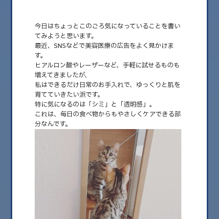
今日はちょっとこのごろ気になっていることを書い
てみようと思います。
最近、SNSなどで美容医療の広告をよく見かけま
す。
ヒアルロン酸やレーザーなど、手軽に試せるものも
増えてきましたが、
私はできるだけ日常のお手入れで、ゆっくりと肌を
育てていきたい派です。
特に気になるのは「シミ」と「透明感」。
これは、毎日の食べ物からもやさしくケアできる部
2025.10.09
分なんです。
食べ物で育てる美肌ケア
こんばんは！ バタバタしていて少し更新が空いてしまいましたが 木曜の夜
に更新中〜Raw&Ve……