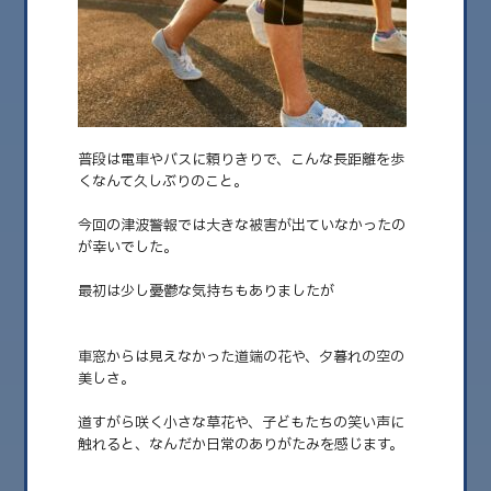
2026.08
2026.07
2026.06
2026.05
普段は電車やバスに頼りきりで、こんな長距離を歩
くなんて久しぶりのこと。
2026.04
今回の津波警報では大きな被害が出ていなかったの
2026.03
が幸いでした。
2026.02
最初は少し憂鬱な気持ちもありましたが
2026.01
2025.12
車窓からは見えなかった道端の花や、夕暮れの空の
美しさ。
2025.11
2025.10
道すがら咲く小さな草花や、子どもたちの笑い声に
触れると、なんだか日常のありがたみを感じます。
2025.09