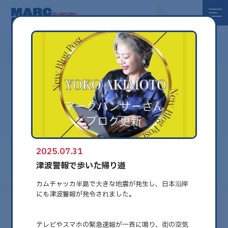
全て
健康
美容
環境
2025.07.31
globe
津波警報で歩いた帰り道
カムチャッカ半島で大きな地震が発生し、日本沿岸
にも津波警報が発令されました。
テレビやスマホの緊急速報が一斉に鳴り、街の空気