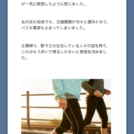
が一気に緊張したように感じました。
私の住む地域でも、交通機関が次々と運休となり、
バスも電車も止まってしまいました。
仕事帰り、駅で立ち往生している人々の姿を見て、
これはもう歩いて帰るしかないと覚悟を決めまし
た。
2025.07.31
津波警報で歩いた帰り道
カムチャッカ半島で大きな地震が発生し、日本沿岸にも津波警報が発令され
ました。 &nbs……