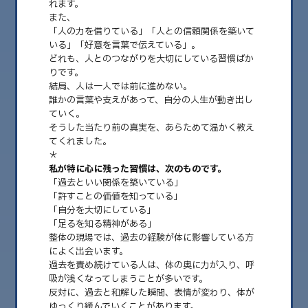
れます。
また、
「人の力を借りている」「人との信頼関係を築いて
2026.08
いる」「好意を言葉で伝えている」。
2026.07
どれも、人とのつながりを大切にしている習慣ばか
りです。
2026.06
結局、人は一人では前に進めない。
誰かの言葉や支えがあって、自分の人生が動き出し
2026.05
ていく。
そうした当たり前の真実を、あらためて温かく教え
2026.04
てくれました。
＊
2026.03
私が特に心に残った習慣は、次のものです。
2026.02
「過去といい関係を築いている」
「許すことの価値を知っている」
2026.01
「自分を大切にしている」
「足るを知る精神がある」
2025.12
整体の現場では、過去の経験が体に影響している方
によく出会います。
2025.11
過去を責め続けている人は、体の奥に力が入り、呼
2025.10
吸が浅くなってしまうことが多いです。
反対に、過去と和解した瞬間、表情が変わり、体が
2025.09
ゆっくり緩んでいくことがあります。