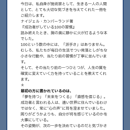
今日は、私自身が施術家として、生きる一人の人間
として、とても大切な気づきを与えてくれた一冊を
ご紹介します。
ナイジェル・カンバーランド著
『成功者がしている100の習慣』
読み終えたとき、胸の奥に静かに火が灯るような本
でした。
100という数の中には、「派手さ」はありません。
むしろ、私たちが毎日の生活でつい見落としがちな
小さな行動や、当たり前の習慣が丁寧に並んでいま
す。
そして、その当たり前の一つひとつが、人生の質を
2025.11.09
確実に変えていく力を持っていることを教えてくれ
No.39 『成功者がしている100の習慣』に触
ます。
れて気づいた、心と人生の整え方
＊
最初の方に書かれているのは、
こんにちは。 山口県山口市の 自律神経専門整体 GREEN です。 毎週日曜
「夢を持つ」「未来をつくる」「直感を信じる」。
日、「体と心のバランスを……
成功者と言われる人は、遠い世界に住んでいるわけ
ではなく、常に“心の声”に耳を澄ませていました。
周りがどうかよりも、自分が何を感じているのかを
大事にしている。
その姿勢が、次の一歩を決めているのだと気づかさ