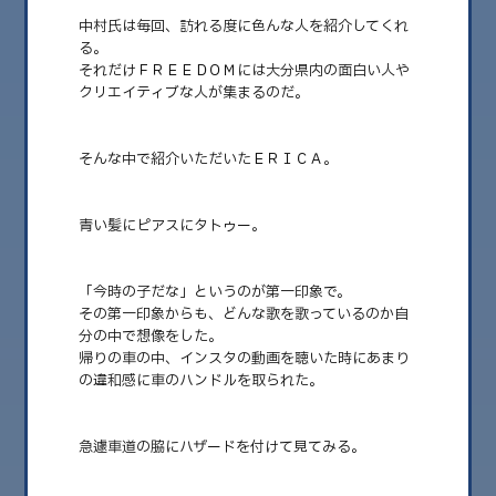
中村氏は毎回、訪れる度に色んな人を紹介してくれ
る。
2026.08
それだけＦＲＥＥＤＯＭには大分県内の面白い人や
クリエイティブな人が集まるのだ。
2026.07
2026.06
そんな中で紹介いただいたＥＲＩＣＡ。
2026.05
2026.04
青い髪にピアスにタトゥー。
2026.03
2026.02
「今時の子だな」というのが第一印象で。
その第一印象からも、どんな歌を歌っているのか自
2026.01
分の中で想像をした。
帰りの車の中、インスタの動画を聴いた時にあまり
2025.12
の違和感に車のハンドルを取られた。
2025.11
急遽車道の脇にハザードを付けて見てみる。
2025.10
2025.09