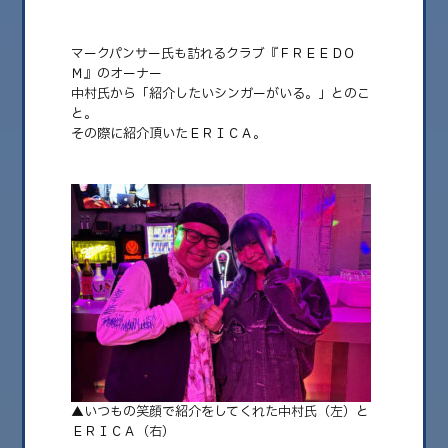
マークパンサー氏も訪れるクラブ『ＦＲＥＥＤＯ
Ｍ』のオーナー
中村氏から「紹介したいシンガーがいる。」とのこ
と。
その際に紹介頂いたＥＲＩＣＡ。
2026.05.30
OCHIEYE’S PRESS No.46 ERICA（from
Blue Tiara）
毎度！落合商店です。 先日、大分の夜の繁華街である都町を探索してい
た時の話し。 マークパ……
▲いつもの笑顔で紹介をしてくれた中村氏（左）と
ＥＲＩＣＡ（右）