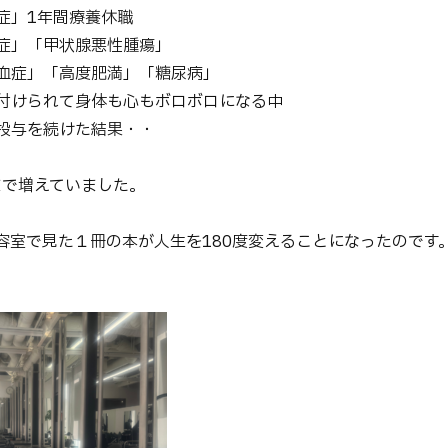
症」1年間療養休職
症」「甲状腺悪性腫瘍」
血症」「高度肥満」「糖尿病」
付けられて身体も心もボロボロになる中
投与を続けた結果・・
「酵
まで増えていました。
容室で見た１冊の本が人生を180度変えることになったのです