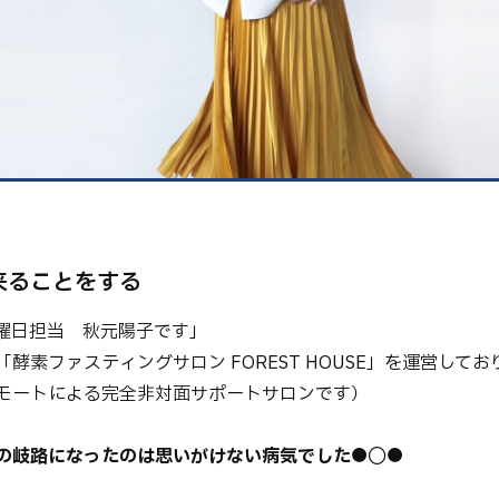
健康
美容
環境
来ることをする
曜日担当 秋元陽子です」
酵素ファスティングサロン FOREST HOUSE」を運営してお
モートによる完全非対面サポートサロンです）
の岐路になったのは思いがけない病気でした
●◯●