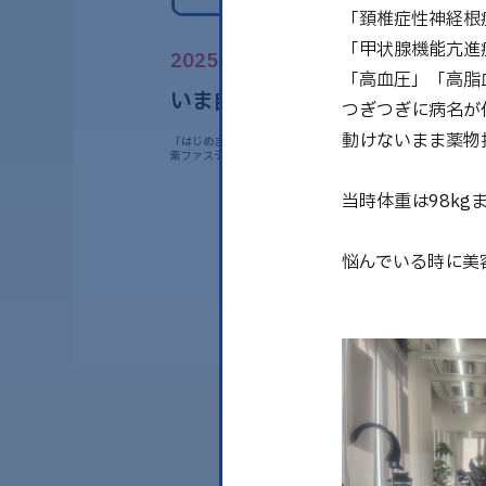
「頚椎症性神経根
「甲状腺機能亢進
2025.02.19
「高血圧」「高脂
いま自分に出来ることをする
つぎつぎに病名が
動けないまま薬物
「はじめまして木曜日担当 秋元陽子です」 神奈川県横須賀市
素ファスティングサロン FOREST ……
当時体重は98kg
悩んでいる時に美