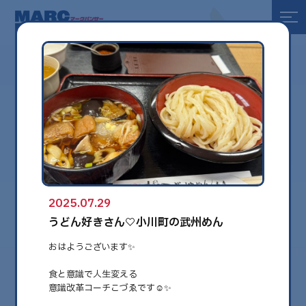
全て
健康
美容
環境
2025.07.29
globe
うどん好きさん♡小川町の武州めん
おはようございます✨
食と意識で人生変える
意識改革コーチこづゑです☺️✨