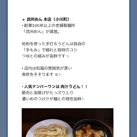
2026.08
🔸
武州めん 本店（小川町）
2026.07
• 創業100年以上の老舗製麺所
2026.06
「武州めん」が直営。
2026.05
地粉を使った手打ちうどんは独自の
「手もみ」で縮れと独特のコシ
2026.04
つゆとの絡みが抜群です
✨
2026.03
• 店内は和風の雰囲気が漂い
2026.02
食欲をそそります
☺️✨
2026.01
•
人気ナンバーワンは
肉汁うどん！！
豚肉と油揚げがたっぷり入り
2025.12
濃いめのつけ汁が麺との相性抜群✨
2025.11
2025.10
2025.09