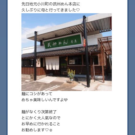
先日地元小川町の武州めん本店に
久しぶりに母と行ってきました♡
2025.07.29
うどん好きさん♡小川町の武州めん
麺にコシがあって
おはようございます✨ 食と意識で人生変える 意識改革コーチこづゑです☺️
✨ &nbsp……
めちゃ美味しいんですよ🩵
麺がなくり次第終了
とにかく大人氣なので
お早めに行かれること
お勧めします♡☺️