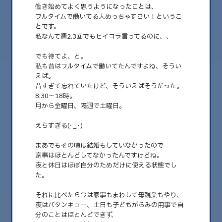
働き始めてよく思うようになったことは、
フルタイムで働いてる人めっちゃすごい！というこ
とです。
私なんて週2.3回でもヒイコラ言ってるのに、、
でも待てよ、と。
私も昔はフルタイムで働いてたんですよね、そうい
えば。
昔すぎて忘れていたけど、そういえばそうだった。
8:30〜18時。
月から金曜日、隔週で土曜日。
2026.01.30
えらすぎる(･_･)
それでも地球は回ってる
まあでもその頃は結婚もしていなかったので
早いもので一月ももう月末ですね。 こんにちはみゅんです。 まだまだ新し
家事はほとんどしてなかったんですけどね。
い仕事と新しい職場と新しい日々……
夜と休日はほぼ自分のためだけに使える状態でし
た。
それに比べたら今は家事もまわして母親業もやり、
夜はバタンキュー、土日も子どもがらみの用事で自
分のことはほとんどできず、