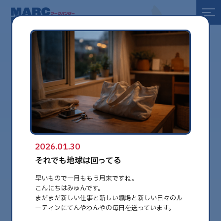
全て
健康
美容
環境
2026.01.30
globe
それでも地球は回ってる
早いもので一月ももう月末ですね。
こんにちはみゅんです。
まだまだ新しい仕事と新しい職場と新しい日々のル
ーティンにてんやわんやの毎日を送っています。