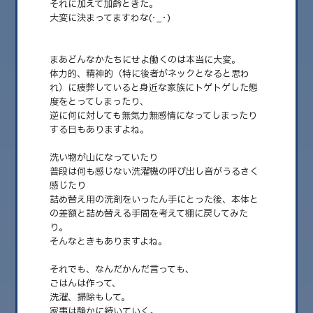
それに加えて加齢ときた。
大変に決まってますわな(･_･)
2026.08
2026.07
まあどんなかたちにせよ働くのは本当に大変。
2026.06
体力的、精神的（特に後者がネックとなると思わ
れ）に疲弊していると身近な家族にトゲトゲした態
2026.05
度をとってしまったり、
逆に何に対しても無気力無感情になってしまったり
2026.04
する日もありますよね。
2026.03
洗い物が山になっていたり
2026.02
普段は何も感じない洗濯機の呼び出し音がうるさく
感じたり
2026.01
詰め替え用の洗剤をいったん手にとった後、本体と
の差額と詰め替える手間を考えて棚に戻してみた
2025.12
り。
そんなときもありますよね。
2025.11
2025.10
それでも、なんだかんだ言っても、
ごはんは作って、
2025.09
洗濯、掃除もして。
家事は静かに続いていく。