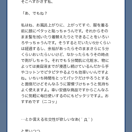
そこへすかさず私、
2026.08
「あ、でもね？
2026.07
私はね、お風呂上がりに、上がってすぐ、服を着る
2026.06
前に顔にペタッと貼っちゃうんです。それからその
まま髪を拭いたり着替えたりとできることをいろい
2026.05
ろやっちゃうんです。そうするとだいたい5分くらい
は経過するし、余裕があったらそのままさらに５分
2026.04
くらいおいたらいいけど、なかったらもうその時点
で剥がしちゃう。それでも５分間肌に化粧水、物に
2026.03
よっては美容液までが浸透し続けているんだから手
2026.02
やコットンでピタピタやるよりも効率いいんですよ
ね。いちいち時間をとってパックだけやろうとする
2026.01
と面倒だけどそんなふうに習慣づけちゃうと気持ち
よく使えますよ。幸い安価な商品ですからこんなふ
2025.12
うに気軽に毎日使いするのにもピッタリですよ。お
すすめです（ニコッ」
2025.11
2025.10
…とか言える社交性が欲しいなあ(´Д` )
2025.09
と思いつつ、