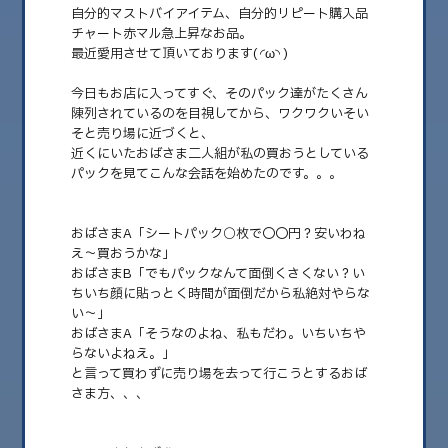
自分的マストバイアイテム、自分的リピート購入品
チャート赤マル急上昇なお品。
最近愛用させて頂いております( ◜ω◝ )
今日もお店に入ってすぐ、そのパック達がたくさん
陳列されているのを目視してから、ワクワクいそい
そと売り場に近づくと、
近くにいたおばさま二人組が私の買おうとしている
パックを見てこんな会話を始めたのです。。。
おばさまA「シートパック○枚で〇〇円？安いわね
2026.05.15
え〜買おうかな」
めんたる山あり谷あり
おばさまB「でもパックなんて面倒くさくない？い
ちいち顔に貼っとく時間が面倒だから私絶対やらな
いつも利用させていただいてる美容グッズのお店へシートパックを買いに行
い〜」
ったんです。 そこのお店のパ……
おばさまA「そうなのよね、私もだわ。いちいちや
らないよねえ。」
と言って買わずに売り場を去って行こうとするおば
さま方、、、