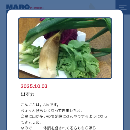
全て
健康
美容
環境
2025.10.03
globe
出す力
こんにちは。Aiaiです。
ちょっと秋らしくなってきましたね。
奈良は山が多いので朝晩はひんやりするようになっ
てきました。
なので・・・体調を崩されてる方もちらほら・・・