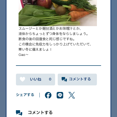
2026.08
2026.07
2026.06
スムージーとか麹甘酒とかお味噌汁とか、
液体からちょっとずつ身体をならしましょう。
2026.05
断食の後の回復食と同じ感じですね。
この機会に免疫力をしっかり上げていただいて、
2026.04
寒い冬に備えましょ！
2026.03
Ciao～
2026.02
2026.01
0
コメントする
2025.12
2025.11
シェアする
2025.10
2025.09
コメントする