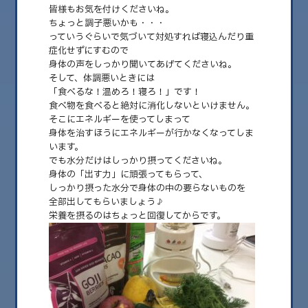
皆様もお気を付けくださいね。
ちょっと調子悪いかも・・・
っていうぐらいで気づいて対処すれば寝込んだり重
症化せずにすむので
身体の声をしっかり聞いてあげてくださいね。
そして、体調悪いときには
「食べるな！温めろ！寝ろ！」です！
食べ物を食べると絶対に消化しないといけません。
そこにエネルギーを使ってしまって
身体を治すほうにエネルギーが行かなくなってしま
います。
でも水分だけはしっかり摂ってくださいね。
2025.10.03
身体の「出す力」に頑張ってもらって、
出す力
しっかり摂った水分で身体の中の要らないものを
全部出してもらいましょう♪
こんにちは。Aiaiです。 ちょっと秋らしくなってきましたね。 奈良は山が
栄養を摂るのはちょっと回復してからです。
多いので朝晩はひんやりする……