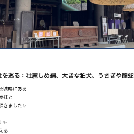
健康
美容
環境
社を巡る：壮麗しめ縄、大きな狛犬、うさぎや龍蛇
茨城県にある
参拝と
頂きました✨
す✨
える