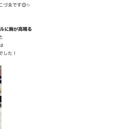
こづゑです😊✨
め
ールに胸が高鳴る
の
と
は
でした！
に