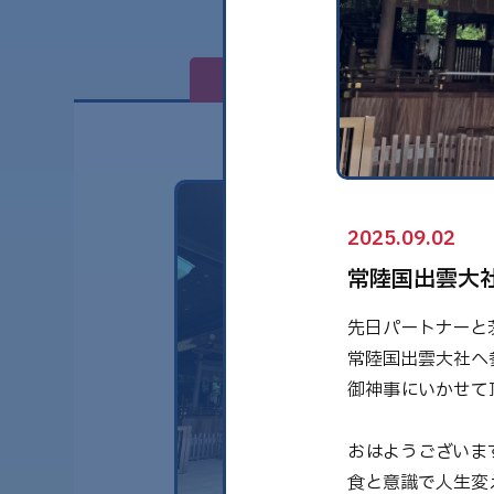
全て
2025.09.02
常陸国出雲大
先日パートナーと
常陸国出雲大社へ
御
神事にいかせて
おはようございま
食と意識で人生変