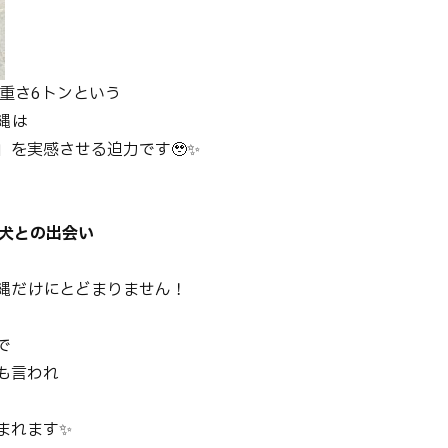
、重さ6トンという
縄は
」を実感させる迫力です🥹✨
狛犬との出会い
縄だけにとどまりません！
で
も言われ
まれます✨