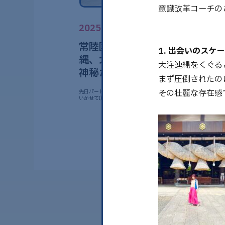
意識改革コーチの
2025.09.02
常陸国出雲大社を巡る：壮麗し
1. 出会いのスケ
縄、大きな狛犬、うさぎや龍蛇
大注連縄をくぐる
神秘たち
まず圧倒されたの
その壮麗な存在感
先日パートナーと茨城県にある 常陸国出雲大社へ参拝と 御神事
いかせて頂きました✨ お……