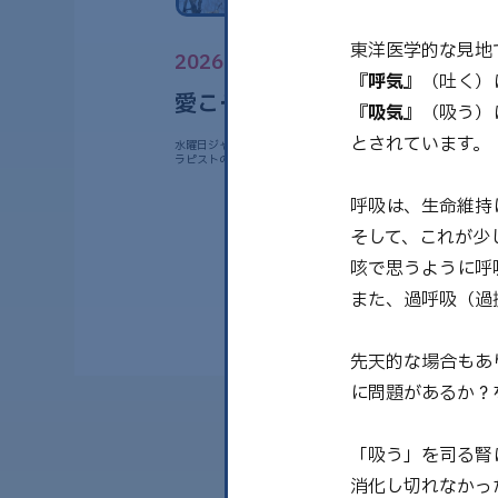
東洋医学的な見地
2026.02.11
『呼気』
（吐く）
愛こそすべて！ 呼吸
『吸気』
（吸う）
とされています。
水曜日ジャーナル隊⭐️ファミリーホメオパス/インナーチャイル
ラピストのAmyです。 ……
呼吸は、生命維持
そして、これが少
咳で思うように呼
また、過呼吸（過
先天的な場合もあ
に問題があるか？
「吸う」を司る腎
消化し切れなかっ