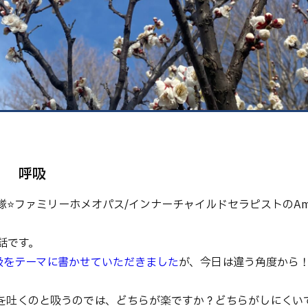
健康
美容
環境
！ 呼吸
隊⭐️ファミリーホメオパス/インナーチャイルドセラピストのAm
話です。
吸をテーマに書かせていただきました
が、今日は違う角度から
を吐くのと吸うのでは、どちらが楽ですか？どちらがしにくい