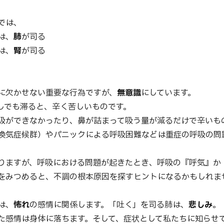
では、
は、
肺
が司る
は、
腎
が司る
ドセ
に欠かせない重要な行為ですが、
無意識
にしています。
しでも滞ると、辛く苦しいものです。
吸ができなかったり、鼻が詰まって吸う量が減るだけで辛いも
換気症候群）やパニックによる呼吸困難などは重症の呼吸の問
りますが、呼吸における問題が起きたとき、呼吸の『呼気』か
をみつめると、不調の根本原因を探すヒントになるかもしれま
は、
怖れ
の感情に関係します。「吐く」を司る肺は、
悲しみ
。
た感情は身体に落ちます。そして、症状として私たちに知らせ