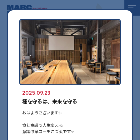
全て
健康
美容
環境
2025.09.23
globe
種を守るは、未来を守る
おはようございます✨
食と意識で人生変える
意識改革コーチこづゑです✨