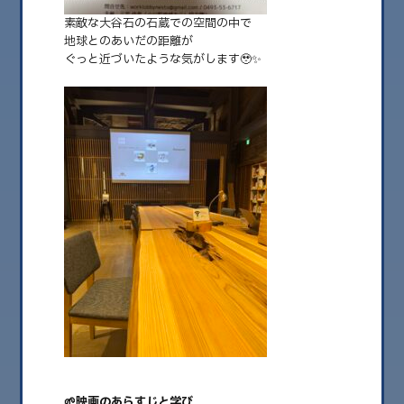
素敵な大谷石の石蔵での空間の中で
2026.08
地球とのあいだの距離が
2026.07
ぐっと近づいたような気がします🥹✨
2026.06
2026.05
2026.04
2026.03
2026.02
2026.01
2025.12
2025.11
2025.10
2025.09
🌱映画のあらすじと学び