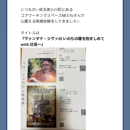
いつもの✨埼玉県小川町にある
コアワーキングスペースNESToさんで
心震える映画体験をしてきました✨
タイトルは
「ヴァンダナ・シヴァの いのちの種を抱きしめて
with 辻信一」
2025.09.23
種を守るは、未来を守る
おはようございます✨ 食と意識で人生変える 意識改革コーチこづゑです✨
……