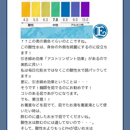
↑↑この表の黄色ぐらいのとこですね。
この酸性水は、身体の外側を綺麗にするのに役立ち
ます！
引き締め効果「アストリンゼント効果」があるので
美肌に良い！
私は毎日化粧水ではなくこの酸性水で顔パックして
2025.08.23
ます♬
美肌に良いのは・・・
更に、引き締め効果ということは・・・
そうです！麺類を茹でるのにお勧めです！
こんにちは。Aiaiです。 前回に引き続き、お水のお話です。 今回の主役は
コシのある茹であがりになります。
「酸性水」 ↑↑この表の黄……
でも、要注意！！
お蕎麦などを茹でて、茹でたお湯を蕎麦湯として使
いたい時は、
飲むのに適したお水で茹でてくださいね。
酸性水は飲むのには適してないので・・・。
そして、酸性水よりもっとPHが低いお水は