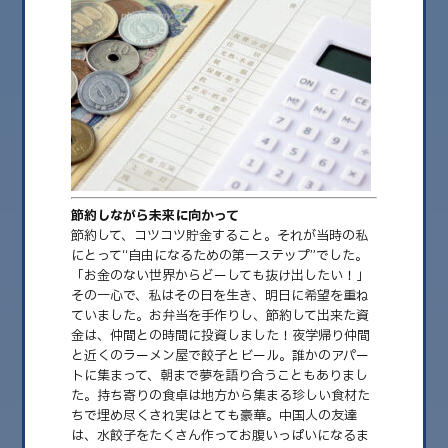
2026.08
2026.07
2026.06
2026.05
2026.04
2026.03
節約しながら未来に向かって
節約して、コツコツ貯金すること。それが当時の私
2026.02
にとって“自由になるための第一ステップ”でした。
「お金のない世界からどーしても抜け出したい！」
2026.01
その一心で、私はその日を生き、明日に希望を重ね
2025.12
ていました。お弁当を手作りし、節約して出来た資
金は、仲間との時間に投資しました！夜学帰り仲間
2025.11
と近くのラーメン屋で餃子とビール。誰かのアパー
トに集まって、朝まで夢を語り合うこともありまし
2025.10
た。持ち寄りの食卓は地方から集まる珍しい食材た
ちで埋め尽くされ実はとても豪華。中国人の友達
2025.09
は、水餃子をたくさん作ってお腹いっぱいになるま