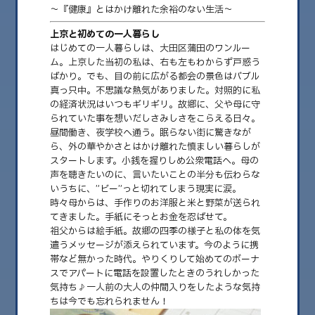
〜『健康』とはかけ離れた余裕のない生活〜
上京と初めての一人暮らし
はじめての一人暮らしは、大田区蒲田のワンルー
ム。上京した当初の私は、右も左もわからず戸惑う
ばかり。でも、目の前に広がる都会の景色はバブル
真っ只中。不思議な熱気がありました。対照的に私
の経済状況はいつもギリギリ。故郷に、父や母に守
られていた事を想いだしさみしさをこらえる日々。
昼間働き、夜学校へ通う。眠らない街に驚きなが
ら、外の華やかさとはかけ離れた慎ましい暮らしが
スタートします。小銭を握りしめ公衆電話へ。母の
2025.04.09
声を聴きたいのに、言いたいことの半分も伝わらな
いうちに、”ビー”っと切れてしまう現実に涙。
episode2【山奥から都会へ】
時々母からは、手作りのお洋服と米と野菜が送られ
てきました。手紙にそっとお金を忍ばせて。
こんにちは！100年後も平和で豊かな未来につながる「今」を丁寧に生きる
祖父からは絵手紙。故郷の四季の様子と私の体を気
に挑戦中新潟県長岡市栃尾の【で……
遣うメッセージが添えられています。今のように携
帯など無かった時代。やりくりして始めてのボーナ
スでアパートに電話を設置したときのうれしかった
気持ち♪一人前の大人の仲間入りをしたような気持
ちは今でも忘れられません！