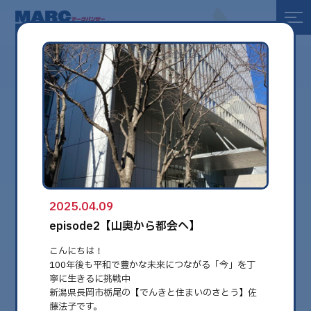
全て
健康
美容
環境
2025.04.09
globe
episode2【山奥から都会へ】
こんにちは！
100年後も平和で豊かな未来につながる「今」を丁
寧に生きるに挑戦中
新潟県長岡市栃尾の【でんきと住まいのさとう】佐
藤法子です。