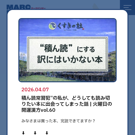
全て
健康
美容
環境
2026.04.07
globe
積ん読常習犯”の私が、どうしても読み切
りたい本に出会ってしまった話 | 火曜日の
開運漢方vol.60
みなさまは買った本、完読できてますか？
⬇️ ⬇️ ⬇️