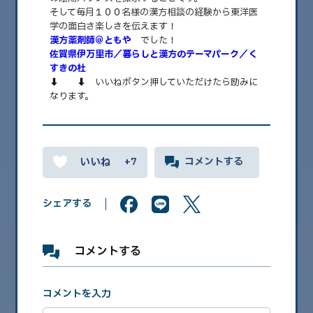
そして毎月１００名様の漢方相談の経験から東洋医
学の面白さ楽しさを伝えます！
漢方薬剤師＠ともや
でした！
2026.08
佐賀県伊万里市／暮らしと漢方のテーマパーク／く
すきの杜
2026.07
⬇️ ⬇️ いいねボタン押していただけたら励みに
なります。
2026.06
2026.05
2026.04
+7
コメントする
2026.03
2026.02
シェアする
2026.01
2025.12
コメントする
2025.11
コメントを入力
2025.10