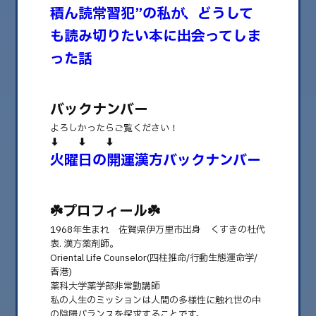
積ん読常習犯”の私が、どうして
も読み切りたい本に出会ってしま
った話
バックナンバー
よろしかったらご覧ください！
⬇️ ⬇️ ⬇️
火曜日の開運漢方バックナンバー
2026.04.07
積ん読常習犯”の私が、どうしても読み切りた
い本に出会ってしまった話 | 火曜日の開運漢方
☘️プロフィール☘️
vol.60
1968年生まれ 佐賀県伊万里市出身 くすきの杜代
表. 漢方薬剤師。
みなさまは買った本、完読できてますか？ ⬇️ ⬇️ ⬇️ 積ん読常習犯”の私
Oriental Life Counselor(四柱推命/行動生態運命学/
が、ど……
香港)
薬科大学薬学部非常勤講師
私の人生のミッションは人間の多様性に触れ世の中
の陰陽バランスを探求することです。