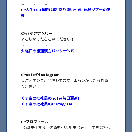
↓ ↓ ↓
👉️人生100年時代型“寄り添い付き”体験ツアーの感
動
👉️バックナンバー
よろしかったらご覧ください！
↓ ↓ ↓
火曜日の開運漢方バックナンバー
2026.05.26
👉️noteやInstagram
人生100年時代型“寄り添い付き”ツアー | 火曜
東洋医学のこと発信してます。よろしかったらご覧
日の開運漢方vol.67
ください！
↓ ↓ ↓
年齢やしょうがいの有無に関係なく、すべての人に旅のよろこびを味わって
くすきの杜社長のnote(毎日更新)
もらうための“支えるプロ”の寄り……
くすきの杜社長のInstagram
👉️プロフィール
1968年生まれ 佐賀県伊万里市出身 くすきの杜代