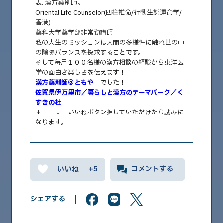
表. 漢方薬剤師。
Oriental Life Counselor(四柱推命/行動生態運命学/
香港)
2026.08
薬科大学薬学部非常勤講師
2026.07
私の人生のミッションは人間の多様性に触れ世の中
の陰陽バランスを探求することです。
2026.06
そして毎月１００名様の漢方相談の経験から東洋医
学の面白さ楽しさを伝えます！
2026.05
漢方薬剤師＠ともや
でした！
佐賀県伊万里市／暮らしと漢方のテーマパーク／く
2026.04
すきの杜
↓ ↓ いいねボタン押していただけたら励みに
2026.03
なります。
2026.02
2026.01
2025.12
+5
コメントする
2025.11
シェアする
2025.10
2025.09