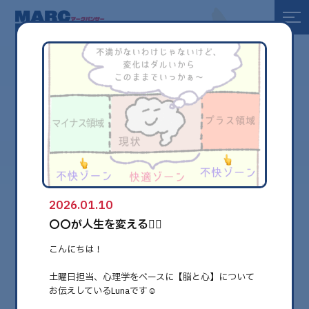
全て
健康
美容
環境
2026.01.10
globe
〇〇が人生を変える❤️‍🔥
こんにちは！
土曜日担当、心理学をベースに【脳と心】について
お伝えしているLunaです☺︎