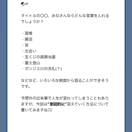
🌏🌱
タイトルの〇〇、みなさんならどんな言葉を入れる
でしょうか？
・習慣
・腸活
・旅
・出会い
・宝くじの高額当選
・富士登山
・ガンジス川の洗礼(？)
2026.01.10
〇〇が人生を変える❤️‍🔥
などなど、いろいろな側面から語ることができそう
です。
こんにちは！ 土曜日担当、心理学をベースに【脳と心】についてお伝
えしているLunaです☺︎ ……
予想外の出来事で人生が変わってしまうこともあり
ますが、今回は
”意図的に”
変えていく方法について
書いてみますね🙋‍♀️