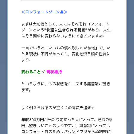
2026.08
＜コンフォートゾーン👤＞
2026.07
まずは大前提として、人にはそれぞれコンフォート
ゾーンという
”快適に生きられる範囲”
があり、人生
2026.06
はそう簡単に変わらないようにできています✍️
2026.05
一言でいうと「いつもの慣れ親しんだ領域」で、た
2026.04
とえ現状に不満があっても、変化を嫌う脳の性質に
より、
2026.03
変わること
＜
現状維持
2026.02
2026.01
というように、今の状態をキープする無意識が働き
ます。
2025.12
2025.11
よく例えられるのが宝くじの高額当選💸✨
2025.10
年収300万円が当たり前だった人にとって、急な7億
2025.09
円は望ましいことのようですが、無意識にとっては
コンフォート外のためリバウンドで良からぬ結末に