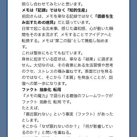
照らし合わせてみたいと思います。
メモは「記録」ではなく「知的生産」
前田さんは、メモを単なる記録ではなく
「価値を生
み出すための道具」
だと語っています。
日常で起こる出来事、感じた違和感、心が動いた瞬
間をそのまま流さず、メモすることでアイデアへと
転換する。メモは“第二の脳”として機能し始めま
す。
これは整体にもとても似ています。
身体に起きている症状は、単なる「結果」に過ぎま
せん。大切なのは、その背景にある生活習慣や思考
のクセ、ストレスの積み重ねです。表面だけを見る
2026.02.15
のではなく、そこから「本質」を見抜くことが、回
No.53 「言語化が、人生と自律神経を整える
復への第一歩になります。
―『メモの魔力』と整体の共通点」
ファクト → 抽象化 → 転用
『メモの魔力』で語られる最強のフレームワークが
こんにちは。 山口県山口市の 自律神経専門整体 GREEN です。 今回は、メ
ファクト → 抽象化 → 転用 です。
モの魔力（著：前田裕二……
たとえば、
「最近眠れない」という事実（ファクト）があった
とします。
そこから「なぜ眠れないのか？」「何が影響してい
るのか？」と問いを重ねる。