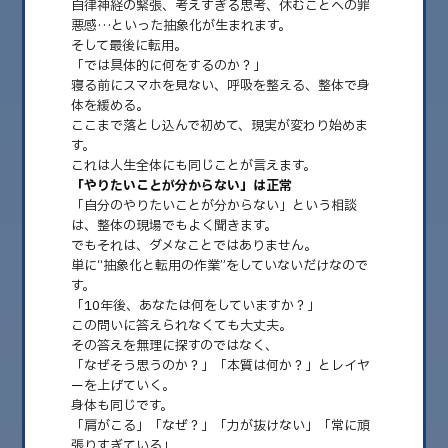
自律神経の緊張、考えすぎる思考、休むことへの罪
悪感…といった抽象化が生まれます。
そして最後に転用。
2026.08
「では具体的に何をするのか？」
2026.07
寝る前にスマホを見ない、呼吸を整える、整体で身
体を緩める。
2026.06
ここまで落とし込んで初めて、現実が変わり始めま
す。
2026.05
これは人生全体にも同じことが言えます。
「やりたいことが分からない」は正常
2026.04
「自分のやりたいことが分からない」という相談
は、整体の現場でもよく聞きます。
2026.03
でもそれは、ダメなことではありません。
2026.02
単に“抽象化と転用の作業”をしていないだけなので
す。
2026.01
「10年後、あなたは何をしていますか？」
この問いに答えられなくても大丈夫。
2025.12
その答えを無理に探すのではなく、
「なぜそう思うのか？」「本質は何か？」とレイヤ
2025.11
ーを上げていく。
2025.10
身体も同じです。
「肩がこる」→「なぜ？」→「力が抜けない」→「常に頑
2025.09
張りすぎている」