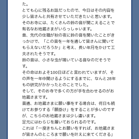
た。
とても心に残るお話だったので、今日はその内容を
少し皆さんと共有させていただきたいと思います。
そのお寺には、たくさんの鈴の音が聞こえることで
有名なお地蔵さまがいらっしゃいます。
昔、先代の住職が秋の夜に鈴の音を聞いたことがき
っかけで、「この音を一年を通して皆さんに聞いて
もらえないだろうか」と考え、長い年月をかけて工
夫されたそうです。
鈴の音は、小さな虫が鳴いている音なのだそうで
す。
その命はおよそ100日ほどと言われていますが、そ
2026.03.08
の声を一年中聞けるようにするまでに、なんと28年
No.56 「日々是好日 ― 今の自分を受け入れ
もの研究がかかったとのことでした。
る生き方」
そして、そのお寺で多くの方が手を合わせるのがお
地蔵さまです。
こんにちは。 山口県山口市の自律神経専門整体 GREENです。 毎週日曜日に
普通、お地蔵さまに願い事をする場合は、何日も続
投稿しています。 数年前……
けてお参りする「願掛け」をすることが多いのです
が、こちらのお地蔵さまは少し違います。
足元にはわらじを履いておられるのです。
これは「一度きちんとお願いをすれば、お地蔵さま
が皆さんのところまで願いを叶えに来てくださる」