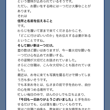
という意味が込められているそうです。
ただし、お願いをする時には一つだけ大事なことが
あります。
2026.08
それは
2026.07
住所と名前を伝えること
です。
2026.06
わらじを履いて家まで来てくださるからこそ、
「どこに行けばいいのか」をお伝えする必要がある
2026.05
ということですね。
そして願い事は一つだけ。
2026.04
星の数ほど願いはありますが、今一番大切な願いを
一つだけ心を込めてお願いする。
2026.03
その姿勢が大切だとお話されていました。
2026.02
さらにご住職は、こんな大切なことも話されていま
した。
2026.01
最近は、お寺に来ても写真を撮るだけで帰ってしま
う方も多いそうです。
2025.12
でも本来お寺とは、仏さまの前で手を合わせ、自分
の心を見つめる場所です。
2025.11
忙しい毎日の中で、ほんの少しでも立ち止まり、
2025.10
「今日も一日ありがとうございました」
と手を合わ
せるだけでも、心は落ち着いていくものです。
2025.09
実はご住職ご自身も、数年前に大きな病気をされた