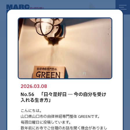
全て
健康
美容
環境
2026.03.08
globe
No.56 「日々是好日 ― 今の自分を受け
入れる生き方」
こんにちは。
山口県山口市の自律神経専門整体 GREENです。
毎週日曜日に投稿しています。
数年前にお寺でご住職のお話を聞く機会がありまし