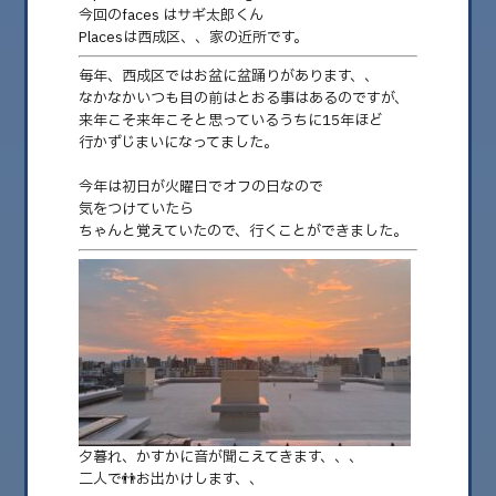
今回のfaces はサギ太郎くん
Placesは西成区、、家の近所です。
毎年、西成区ではお盆に盆踊りがあります、、
なかなかいつも目の前はとおる事はあるのですが、
来年こそ来年こそと思っているうちに15年ほど
行かずじまいになってました。
今年は初日が火曜日でオフの日なので
気をつけていたら
ちゃんと覚えていたので、行くことができました。
2025.08.28
TORUのぽかぽかブログ faces places
Vol.25
⚫︎木曜日担当 イラストレータand BARマスターTORUです。 今までの人生で
心に残った人達(f……
夕暮れ、かすかに音が聞こえてきます、、、
二人で👬お出かけします、、