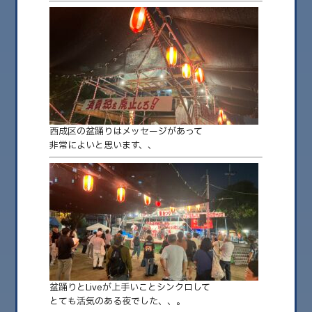
2026.08
2026.07
2026.06
2026.05
西成区の盆踊りはメッセージがあって
2026.04
非常によいと思います、、
2026.03
2026.02
2026.01
2025.12
2025.11
2025.10
盆踊りとLiveが上手いことシンクロして
とても活気のある夜でした、、。
2025.09