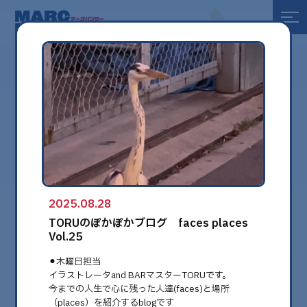
全て
健康
美容
環境
2025.08.28
globe
TORUのぽかぽかブログ faces places
Vol.25
⚫︎木曜日担当
イラストレータand BARマスターTORUです。
今までの人生で心に残った人達(faces)と場所
（places）を紹介するblogです