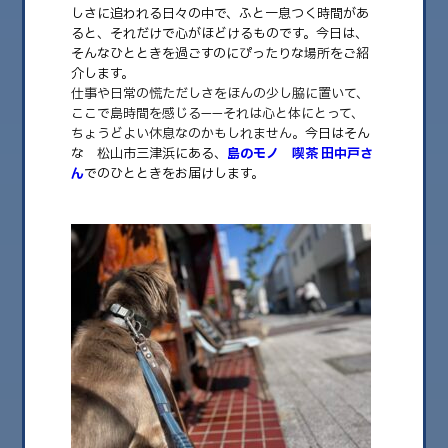
しさに追われる日々の中で、ふと一息つく時間があ
ると、それだけで心がほどけるものです。今日は、
そんなひとときを過ごすのにぴったりな場所をご紹
介します。
仕事や日常の慌ただしさをほんの少し脇に置いて、
ここで島時間を感じる——それは心と体にとって、
ちょうどよい休息なのかもしれません。
今日はそん
な 松山市三津浜にある、
島のモノ 喫茶 田中戸さ
ん
でのひとときをお届けします。
2025.05.09
「Lagom」and「Momentum」12 島のレモ
ンソーダ
Lagom and Momentum Finding balance and drive your ……