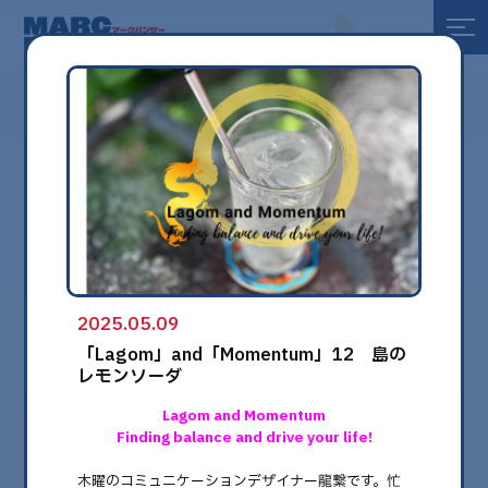
全て
健康
美容
環境
2025.05.09
globe
「Lagom」and「Momentum」12 島の
レモンソーダ
Lagom and Momentum
Finding balance and drive your life!
木曜のコミュニケーションデザイナー龍繋です。忙