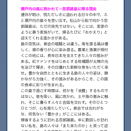
瀬戸内の風に抱かれて—忽那諸島に帰る理由
2026.08
連休が明け、慌ただしさに追われる日々の中で、ふ
2026.07
と瀬戸内の島々を思い出す。松山から船で向かう忽
那諸島は、ただの旅先ではない。そこには、実家の
2026.06
ように慕う家族がいて、帰るたびに「おかえり」と
迎えてくれる温かさがある。
2026.05
島の空気は、都会の喧騒とは違う。海を渡る風は優
しく、潮の香りが心に染み渡る。農業と漁業が根付
2026.04
くこの地には、長年日本を支えてきた人々の営みが
2026.03
ある。紅マドンナをはじめとする柑橘類が太陽の光
を浴びて輝き、その日獲れた新鮮な魚をいただく幸
2026.02
せ。豊かな自然とともに生きる島の人々の姿は、静
かながら力強く、その営みがあるからこそ、この国
2026.01
の食卓に彩りが生まれる。
この島で過ごす時間は、何かを「消費」するもので
2025.12
はない。息を吸い、風に吹かれ、土や海の恵みに触
れ、そこに暮らす人々と会話を交わす。そのひとつ
2025.11
ひとつが、心を満たしていく。都会では忘れがち
2025.10
な、何気ない「豊かさ」がここにはある。
帰省するように訪れる忽那諸島。年に数回しか訪れ
2025.09
ない私を、島の人々は「また来たのか」と笑って迎