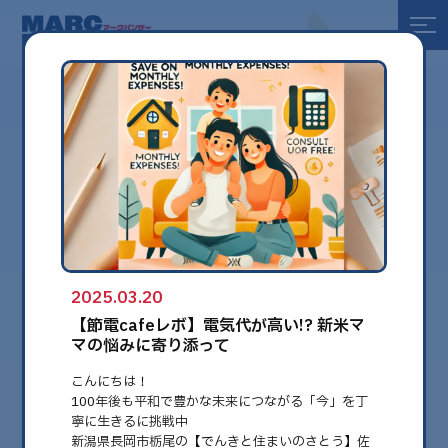
全て
健康
美容
環境
2025.03.20
globe
【節電cafeレボ】電気代が高い!? 新米マ
マの悩みに寄り添って
こんにちは！
100年後も平和で豊かな未来につながる「今」を丁
寧に生きるに挑戦中
新潟県長岡市栃尾の【でんきと住まいのさとう】佐