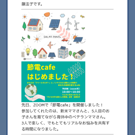
藤法子です。
2025.03.20
【節電cafeレボ】電気代が高い!? 新米ママの
悩みに寄り添って
こんにちは！ 100年後も平和で豊かな未来につながる「今」を丁寧に生きる
先日、ZOOMで「節電cafe」を開催しました！
に挑戦中 新潟県長岡市栃尾の……
参加してくれたのは、新米ママさんと、5人目のお
子さんを育てながら育休中のベテランママさん。
3人で楽しく、でもとてもリアルなお悩みを共有す
る時間になりました。