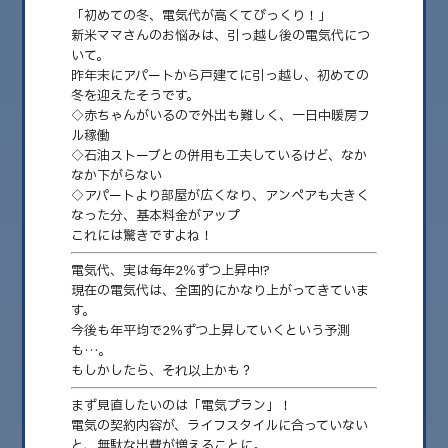
「初めての冬、電気代が高くてびっくり！」
新米ママさんのお悩みは、引っ越し後の電気代につ
2026.08
いて。
昨年末にアパートから戸建てに引っ越し、初めての
2026.07
冬を迎えたそうです。
◇赤ちゃんがいるので外出も難しく、一日中暖房フ
2026.06
ル稼働
◇石油ストーブとの併用も工夫しているけど、なか
2026.05
なか下がらない
2026.04
◇アパートより部屋が広くなり、アンペアも大きく
なった分、基本料金がアップ
2026.03
これには驚きですよね！
2026.02
電気代、実は毎年2％ずつ上昇中!?
現在の電気代は、全国的にかなり上がってきていま
2026.01
す。
今後も年平均で2％ずつ上昇していくという予測
2025.12
も…。
2025.11
もしかしたら、それ以上かも？
2025.10
まず見直したいのは「電気プラン」！
電気の契約内容が、ライフスタイルに合っていない
2025.09
と、無駄な出費が増えることに。