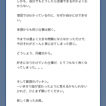
しかも、自分でもどうしたら改善できるのかよくわ
からない。
2026.08
2026.07
理屈ではわかっているのに、なぜか自分にはできな
い。
2026.06
来週からも同じ仕事は続く。
2026.05
今までは運よく大きな問題にならなかっただけで、
2026.04
今日それがどーんと表に出てしまった感じ。
2026.03
どうしよう、月曜日から。
2026.02
好きになりかけていた仕事が、とてつもなく怖くな
2026.01
ってしまった。。。
2025.12
そして冒頭のパッキン。
2025.11
—いきなり話が変わったように思えるかもしれない
2025.10
けれど、ひとまず聞いてください。
2025.09
新しく買った水筒。