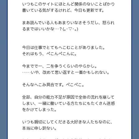
いつもこのサイトにほとんど関係のないことばかり
書いている気がするけれど、今日も更新です。
まあ読んでいる人もあまりいなさそうだし、怒られ
るまではいいかな…？(｡･▽･｡)
今日は仕事でとてもへこむことがありました。
それはもう、ぺこんぺこんに。
今までで一、二を争うくらいのやらかし。
……いや、改めて思い返すと一番かもしれない。
2026.06.12
うまくはまらないけどさ
そんなへこみ具合です。ぺこぺこ。
新しく買った水筒のパッキンが頭にくる。 どうもこんばんは、みゅんで
全部、自分の能力不足が原因で全体の流れを崩して
す。 夜です。 いつもこの……
しまい、一緒に働いている方たちにもたくさん迷惑
をかけてしまった。
いつも親切にしてくださる大好きな人たちなのに、
本当に申し訳ない。