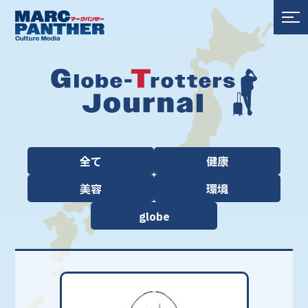
全て
健康
美容
環境
globe