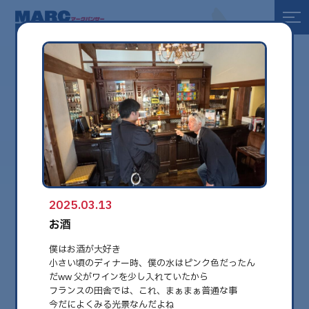
全て
健康
美容
環境
2025.03.13
globe
お酒
僕はお酒が大好き
小さい頃のディナー時、僕の水はピンク色だったん
だww 父がワインを少し入れていたから
フランスの田舎では、これ、まぁまぁ普通な事
今だによくみる光景なんだよね