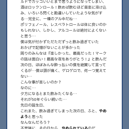
ルドでカッコいいとまで思うようになってしまい、
酒はロックンロール！飲めば飲むほど音楽に溶け込
2026.08
み、いろいろ閃くと勘違いしていたような気がす
2026.07
る…完全に、一種のアル中だね…
ポリフェノール、レスベラトロールは体に良いのか
2026.06
もしれない、しかし、アルコールは絶対によくない
と思う…
2026.05
僕は気が付かずただただずっと飲み過ぎていた
おかげで記憶がないことが多かった
2026.04
周りのみんなは『楽しかった、最高だった！マーク
の話は面白い！最高な夜をありがとう！』と飲んだ
2026.03
次の日、ほぼみんな酔っ払いの僕を絶賛して言って
2026.02
くるが…僕は頭が痛く、ゲロゲロで、何一つ覚えて
ない…
2026.01
こんな事が楽しいのか？
なのに…
2025.12
夕方になるとまた飲みたくなる…
それが50年ぐらい続いた…
2025.11
先日の誕生日、
2025.10
これまた、飲み過ぎてしまった次の日、ふと、
やめ
よう
と思った
2025.09
なんなんだろう？
不思議に、その日から、
やめられている
のだ