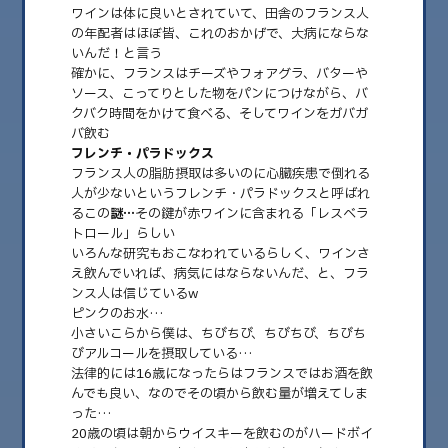
ワインは体に良いとされていて、田舎のフランス人
の年配者はほぼ皆、これのおかげで、大病にならな
いんだ！と言う
確かに、フランスはチーズやフォアグラ、バターや
ソース、こってりとした物をパンにつけながら、バ
クバク時間をかけて食べる、そしてワインをガバガ
バ飲む
フレンチ・パラドックス
フランス人の脂肪摂取は多いのに心臓疾患で倒れる
人が少ないというフレンチ・パラドックスと呼ばれ
るこの
謎…
その鍵が赤ワインに含まれる「レスベラ
トロール」らしい
2025.03.13
いろんな研究もおこなわれているらしく、ワインさ
お酒
え飲んでいれば、病気にはならないんだ、と、フラ
ンス人は信じているw
僕はお酒が大好き 小さい頃のディナー時、僕の水はピンク色だったんだ
ピンクのお水…
ww 父がワインを少し入れていたか……
小さいこらから僕は、ちびちび、ちびちび、ちびち
びアルコールを摂取している…
法律的には16歳になったらはフランスではお酒を飲
んでも良い、なのでその頃から飲む量が増えてしま
った…
20歳の頃は朝からウイスキーを飲むのがハードボイ