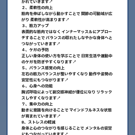
かれていきます↗︎
２、柔軟性の向上
2026.08
筋肉を伸ばしながら動かすことで 関節の可動域が広
2026.07
がり 柔軟性が高まります↗︎
３、筋力アップ
2026.06
表面的な筋肉ではなく インナーマッスルにアプロー
チすることで バランスの取れたしなやかな身体へと
2026.05
つながっていきます↗︎
４、ケガの予防
2026.04
正しい身体の使い方を学ぶことで 日常生活や運動中
のケガを防ぎやすくなります↗︎
2026.03
５、バランス感覚の向上
2026.02
左右の筋力バランスが整いやすくなり 動作や姿勢の
安定性にもつながります↗︎
2026.01
６、心身への効能
胸式呼吸によって副交感神経が優位になり リラック
2025.12
スしやすくなります↗︎
７、集中力の向上
2025.11
動きに意識を向けることで マインドフルネスな状態
2025.10
が育まれていきます↗︎
8、ストレスの軽減
2025.09
身体と心のつながりを感じることで メンタルの安定
にもつながっていきます↗︎