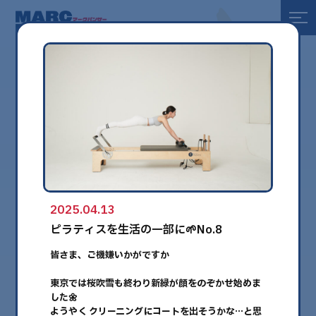
全て
健康
美容
環境
2025.04.13
globe
ピラティスを生活の一部に🌱No.8
皆さま、ご機嫌いかがですか
東京では桜吹雪も終わり新緑が顔をのぞかせ始めま
した🌼
ようやく クリーニングにコートを出そうかな…と思