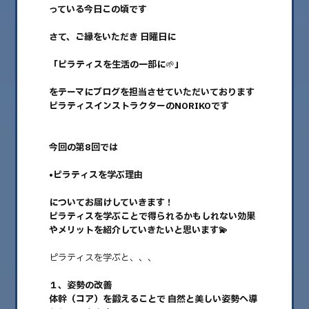
っている今日この頃です
さて、ご縁をいただき 日曜日に
「ピラティスを生活の一部に
🌱
」
をテーマにブログを担当させていただいております
ピラティスインストラクターのNORIKOです
今回の第8回では
2025.04.13
•ピラティスを学ぶ理由
ピラティスを生活の一部に🌱No.8
についてお届けしていきます！
皆さま、ご機嫌いかがですか 東京では桜吹雪も終わり新緑が顔をのぞかせ
ピラティスを学ぶことで得られるかもしれない効果
始めました🌼 よう……
やメリットを紹介していきたいと思います💫
ピラティスを学ぶと、、、
１、姿勢の改善
体幹（コア）を鍛えることで 自然と美しい姿勢へ導