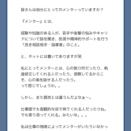
皆さんは自分にとってのメンターっていますか？
『メンター』とは、
経験や知識のある人が、若手や後輩の悩みやキャリ
アについて話を聞き、助言や精神的サポートを行う
「良き相談相手・指導者」のこと。
と、ネットには書いてありますが笑
私にとってメンターとは、心の拠り所だったり、軌
2026.06.05
道修正してくれる人だったり、信頼してるからこ
メンターっていますか？
そ、心の奥を話せる人だったり。
って感じでしょうか。。
こんにちは！！BARBIE JAPAN♡です。
……
しかし、また親友とは違うんだよなぁ〜。
仕事面でも客観的な目で見てくれる人だったりね。
でも寄り添ってくれる。みたいな。。。
私は仕事の現場によってメンターがいたりいなかっ