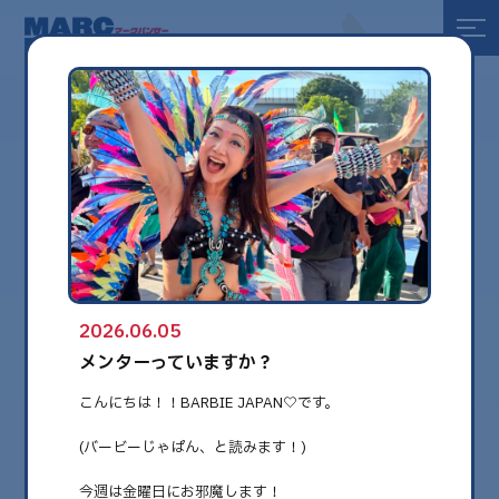
全て
健康
美容
環境
2026.06.05
globe
メンターっていますか？
こんにちは！！BARBIE JAPAN♡です。
(バービーじゃぱん、と読みます！)
今週は金曜日にお邪魔します！