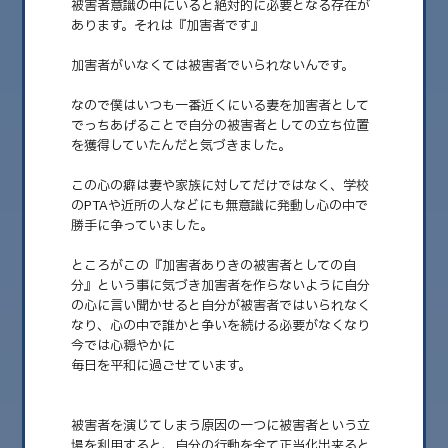
被害者意識の中にいると絶対的に必要となる存在が
あります。それは『加害者です』
2026.08
2026.07
加害者がいなくては被害者でいられないんです。
2026.06
なので僕はいつも一番近くにいる妻を加害者として
でっちあげることで自分の被害者としての立ち位置
2026.05
を獲得していたんだと気づきました。
2026.04
この心の癖は妻や家族に対してだけではなく、学校
のPTAや近所の人などにも無意識に発動し心の中で
2026.03
勝手に争っていました。
2026.02
ところがこの『加害者ありきの被害者としての自
2026.01
分』という事に気づき加害者を作らないように自分
の心に言い聞かせると自分が被害者ではいられなく
2025.12
なり、心の中で誰かと争いを続ける必要がなくなり
今では心穏やかに
2025.11
毎日を平和に過ごせています。
2025.10
2025.09
被害者を演じてしまう原因の一つに被害者という立
場を利用すると、自分の行動を全て正当化出来ると