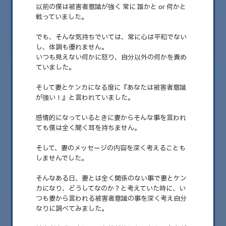
以前の僕は被害者意識が強く 常に 誰かと or 何かと
戦っていました。
でも、そんな気持ちでいては、常に心は平和でない
し、体調も優れません。
いつも見えない何かに怒り、自分以外の何かを責め
ていました。
そして妻とケンカになる度に『あなたは被害者意識
が強い！』と言われていました。
感情的になっているときに妻からそんな事を言われ
2025.03.23
ても僕は全く聞く耳を持ちません。
人生が楽になる💕被害者意識の手放し方
そして、妻のメッセージの内容を深く考えることも
こんにちは！ももい接骨院・整体院の百井和浩です。 今日は僕の失敗談
しませんでした。
についてお話させてください。 ……
そんなある日、妻とは全く関係のない事で妻とケン
カになり、どうしてなのか？と考えていた時に、い
つも妻から言われる被害者意識の事を深く考え自分
なりに調べてみました。