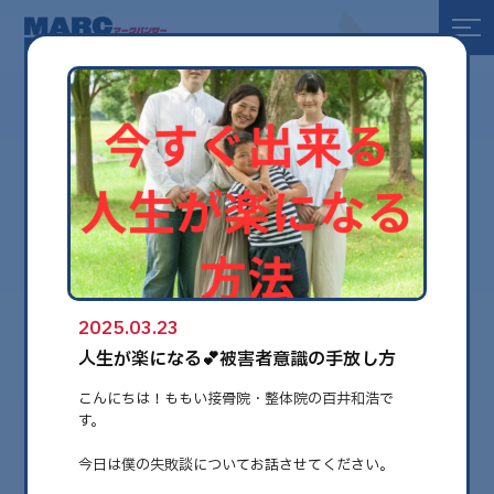
全て
健康
美容
環境
2025.03.23
globe
人生が楽になる💕被害者意識の手放し方
こんにちは！ももい接骨院・整体院の百井和浩で
す。
今日は僕の失敗談についてお話させてください。