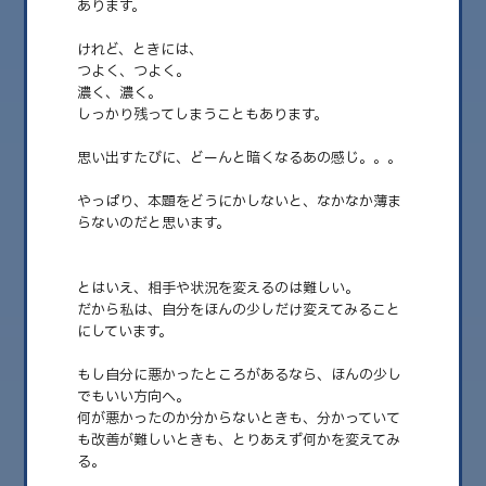
あります。
2026.08
けれど、ときには、
2026.07
つよく、つよく。
濃く、濃く。
2026.06
しっかり残ってしまうこともあります。
2026.05
思い出すたびに、どーんと暗くなるあの感じ。。。
2026.04
やっぱり、本題をどうにかしないと、なかなか薄ま
らないのだと思います。
2026.03
2026.02
とはいえ、相手や状況を変えるのは難しい。
2026.01
だから私は、自分をほんの少しだけ変えてみること
にしています。
2025.12
もし自分に悪かったところがあるなら、ほんの少し
2025.11
でもいい方向へ。
2025.10
何が悪かったのか分からないときも、分かっていて
も改善が難しいときも、とりあえず何かを変えてみ
2025.09
る。