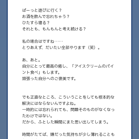
ぱーっと遊びに行く？
お酒を飲んで忘れちゃう？
ひたすら寝る？
それとも、もんもんと考え続ける？
私の場合はですね……
とりあえず、だいたい全部やります（笑）。
あ、あと。
自分にとって最高の癒し、「アイスクリームのパイ
ント食べ」もします。
2026.02.20
頑張った自分へのご褒美です。
嫌なことからのリスタート
会社で、学校で、家で。 とても嫌なことがあった日、みなさんはどうしてい
でも正直なところ、こういうことをしても根本的な
ますか？ こんにちは、みゅ……
解決にはならないんですよね。
一時的には忘れられても、問題そのものがなくなっ
たわけではない。
だから、ふとした瞬間にまた思い出してしまう。
時間がたてば、嫌だった気持ちが少し薄れることも