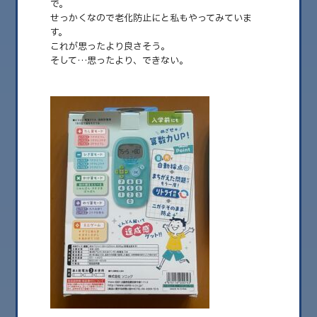
で。
せっかくなので老化防止にと私もやってみていま
2026.08
す。
2026.07
これが思ったより良さそう。
そして…思ったより、できない。
2026.06
2026.05
2026.04
2026.03
2026.02
2026.01
2025.12
2025.11
2025.10
2025.09