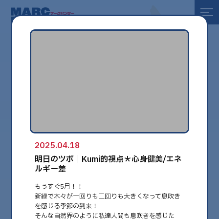
全て
健康
美容
環境
2025.04.18
globe
明日のツボ｜Kumi的視点＊心身健美/エネ
ルギー差
もうすぐ5月！！
新緑で木々が一回りも二回りも大きくなって息吹き
を感じる季節の到来！
そんな自然界のように私達人間も息吹きを感じた