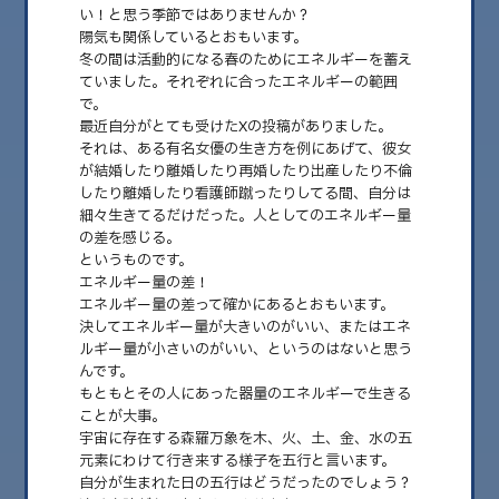
い！と思う季節ではありませんか？
陽気も関係しているとおもいます。
冬の間は活動的になる春のためにエネルギーを蓄え
ていました。それぞれに合ったエネルギーの範囲
で。
最近自分がとても受けたXの投稿がありました。
それは、ある有名女優の生き方を例にあげて、彼女
が結婚したり離婚したり再婚したり出産したり不倫
したり離婚したり看護師蹴ったりしてる間、自分は
細々生きてるだけだった。人としてのエネルギー量
の差を感じる。
というものです。
2025.04.18
エネルギー量の差！
明日のツボ｜Kumi的視点＊心身健美/エネルギ
エネルギー量の差って確かにあるとおもいます。
ー差
決してエネルギー量が大きいのがいい、またはエネ
ルギー量が小さいのがいい、というのはないと思う
もうすぐ5月！！ 新緑で木々が一回りも二回りも大きくなって息吹きを感じ
んです。
る季節の到来！ そんな自然界の……
もともとその人にあった器量のエネルギーで生きる
ことが大事。
宇宙に存在する森羅万象を木、火、土、金、水の五
元素にわけて行き来する様子を五行と言います。
自分が生まれた日の五行はどうだったのでしょう？