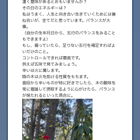
凄く意味があるとおもいませんか？
その日のエネルギーは？
私はうまく、人生と向き合い生きていくためには兼
2026.08
ね合いが、全てだと思っています。バランスが大
2026.07
事。
（自分の生年月日から、五行のバランスをみること
2026.06
もできますよ）
もし、偏っていたら、足りない五行を補足すればよ
2026.05
いだけのこと。
コントロールできれば最高です。
2026.04
例えば五味で見てみましょう。
辛いは火に属します。
2026.03
隣の木は火を助ける性質をもちます。
2026.02
普段から辛いものが特に好きでしたら、木の酸味を
常に意識して摂取するように心がけたら、バランス
2026.01
が保たれるといった具合に。
2025.12
2025.11
2025.10
2025.09