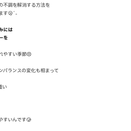
の不調を解消する方法を
す🫢ˊ˗
つ
みには
ーを
優れ
れやすい季節😣
ンバランスの変化も相まって
重い
やすいんです🥲