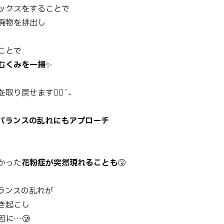
ックスをすることで
廃物を排出し
ことで
むくみを一掃
✨
取り戻せます✊🏻ˊ˗
バランスの乱れにもアプローチ
かった
花粉症が突然現れることも
🤧
ランスの乱れが
き起こし
因に…🥲