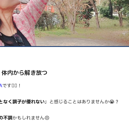
健康
美容
環境
、体内から解き放つ
A
です🙂‍↕️！
となく調子が優れない
」と感じることはありませんか😭？
の不調
かもしれません😣