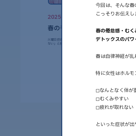
今回は、そんな春
こっそりお伝えしま
2025.04.15
春のモヤモヤ、体内から解き放
春の倦怠感・むく
デトックスのパワ
火曜日担当SAYAKAです🙂‍↕️！ 春になると「なんとなく調子が
ない」と感じるこ……
春は自律神経が乱
特に女性はホルモ
◻︎なんとなく体が
◻︎むくみやすい
◻︎疲れが取れない
といった症状が出