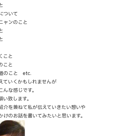
と
について
ニャンのこと
か
と
と
くこと
のこと
のこと etc.
えていくかもしれませんが
こんな感じです。
願い致します。
紹介を兼ねて私が伝えていきたい想いや
かけのお話を書いてみたいと思います。