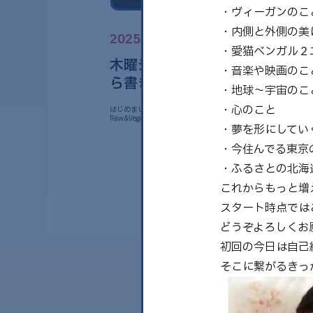
・ヴィーガンのこ
・内側と外側の美
2025.02.20
・愛猫ベンガル２
木曜ジャーナル始めます〜これ
・音楽や映画のこ
ら書きたい事と自己紹介
・地球〜宇宙のこ
・心のこと
はじめまして！ 今日から毎週木曜日の夜に書かせいただく
Raw&Vegan sweets 専……
・夢を形にしてい
・今住んでる東京
・ふるさとの北海道
これからもっと増
スタート時点では
どうぞよろしくお
初回の今日は自己
そこに繋がるきっ