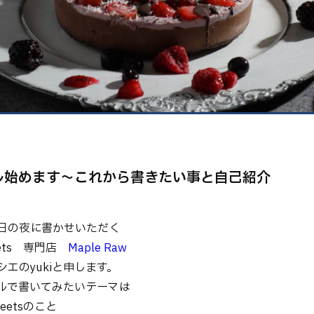
健康
美容
環境
ル始めます〜これから書きたい事と自己紹介
日の夜に書かせいただく
eets 専門店
Maple Raw
エのyukiと申します。
ルで書いてみたいテーマは
weetsのこと