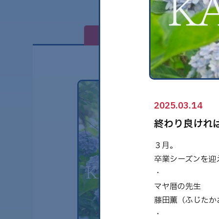
全て
2025.03.14
終わり良けれ
３月。
卒業シーズンを迎え
・
マヤ暦の先生
藤田薫（ふじたか
・