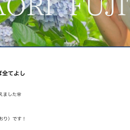
健康
美容
環境
ば全てよし
ました🌸
おり）です！