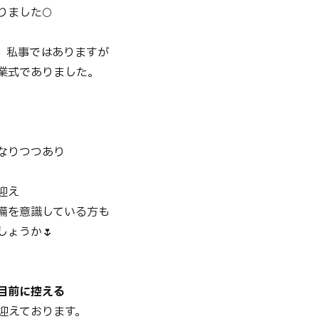
ました🌕
は、私事ではありますが
業式でありました。
じ
なりつつあり
迎え
備を意識している方も
しょうか🌷
目前に控える
迎えております。