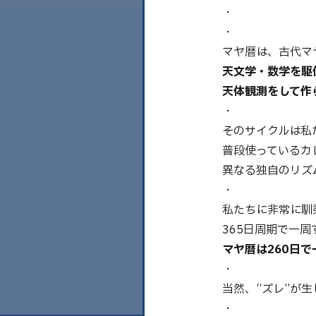
・
・
マヤ暦は、古代マ
天文学・数学を駆
天体観測をして作
・
そのサイクルは私
普段使っているカ
異なる独自のリズ
・
私たちに非常に馴
365日周期で一
マヤ暦は260日で
・
当然、“ズレ”が
・