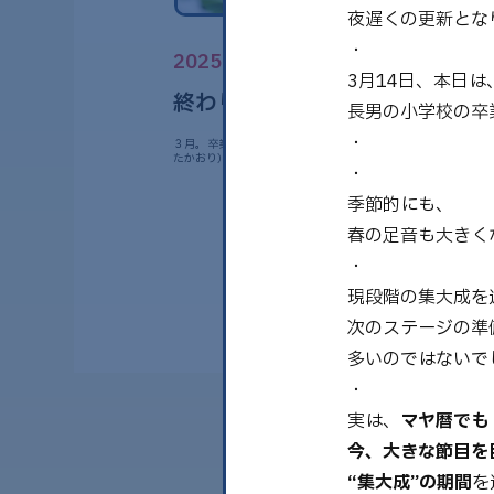
夜遅くの更新となり
・
2025.03.14
3月14日、本日
終わり良ければ全てよし
長男の小学校の卒
・
３月。 卒業シーズンを迎えました🌸 ・ マヤ暦の先生 藤田薫（ふ
たかおり）です！ ・ 夜遅くの更新……
・
季節的にも、
春の足音も大きく
・
現段階の集大成を
次のステージの準
多いのではないで
・
実は、
マヤ暦でも
今、大きな節目を
“集大成”の期間
を