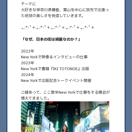
テーマに
大好きな神奈川県鎌倉、葉山を中心に旅先で出逢っ
た地球の美しさを発信していきます。
.｡.:*･ﾟ＋.｡.:*･ﾟ＋.｡.:*･ﾟ＋.｡.:*･ﾟ＋.｡.:*･ﾟ＋
「なぜ、日本の街は綺麗なのか？」
2022年
New Yorkで映像＆インタビューの仕事
2023年
New Yorkで書籍『IKI TOTONOE』出版
2025.03.07
⁡2024年
美しい地球を伝え残そう🌏「なぜ、日本の街は
New Yorkで出版記念トークイベント開催
綺麗なのか？」
ご縁あって、ここ数年New Yorkで仕事をする機会が
金曜日のブログ担当 粋な女子道 稲垣沙織です。 ⁡ このブログでは、「美しい
増えてきました。
地球を伝え残そう！」をテ……