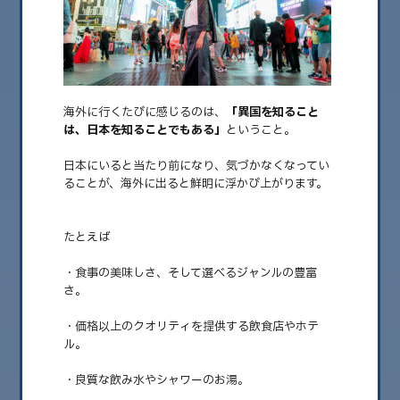
2026.08
2026.07
2026.06
海外に行くたびに感じるのは、
「異国を知ること
は、日本を知ることでもある」
ということ。
2026.05
日本にいると当たり前になり、気づかなくなってい
2026.04
ることが、海外に出ると鮮明に浮かび上がります。
2026.03
2026.02
たとえば
2026.01
・食事の美味しさ、そして選べるジャンルの豊富
さ。
2025.12
・価格以上のクオリティを提供する飲食店やホテ
2025.11
ル。
2025.10
・良質な飲み水やシャワーのお湯。
2025.09