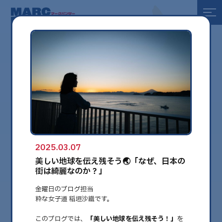
全て
健康
美容
環境
2025.03.07
globe
美しい地球を伝え残そう🌏「なぜ、日本の
街は綺麗なのか？」
金曜日のブログ担当
粋な女子道 稲垣沙織です。
このブログでは、
「美しい地球を伝え残そう！」
を