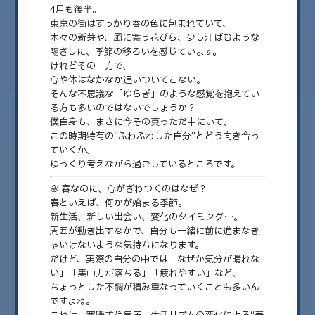
4月も後半。
東京の街はすっかり春の色に包まれていて、
木々の新芽や、風に舞う花びら、少し汗ばむような
陽ざしに、季節の移ろいを感じています。
けれどその一方で、
心や体はなかなか追いついてこない。
そんな不思議な「ゆらぎ」のような感覚を抱えてい
る方も多いのではないでしょうか？
僕自身も、まさに今その真っただ中にいて、
この時期特有の“ふわふわした自分”とどう向き合っ
ていくか、
ゆっくり考えながら過ごしているところです。
2025.04.21
🌸 春なのに、心がざわつくのはなぜ？
🌿 春の“ふわふわした自分”も、受け入れていこ
春といえば、何かが始まる季節。
う。
新生活、新しい出会い、変化のタイミング…。
周囲が動き出すなかで、自分も一緒に前に進まなき
──季節の変わり目にゆらぐ心と、整えなおす時間。 こんにちは、Yama♂で
ゃいけないような気持ちになります。
す。毎週月曜、ブログを更新……
だけど、実際の自分の中では「なぜか気分が晴れな
い」「集中力が落ちる」「疲れやすい」など、
ちょっとした不調が積み重なっていくことも多いん
ですよね。