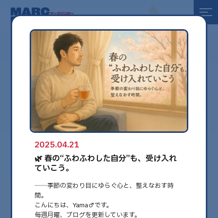
全て
健康
美容
環境
2025.04.21
globe
🌿 春の“ふわふわした自分”も、受け入れ
ていこう。
──季節の変わり目にゆらぐ心と、整えなおす時
間。
こんにちは、Yama♂です。
毎週月曜、ブログを更新しています。