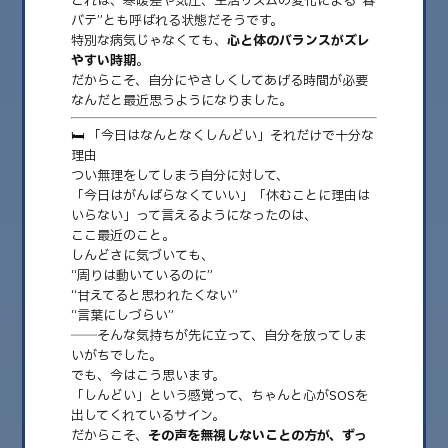
これは、寒暖差や気圧、生活リズムの変化による“春
バテ”とも呼ばれる状態だそうです。
特別な病気じゃなくても、
心と体のバランスがズレ
2026.08
やすい時期
。
だからこそ、自分にやさしくしてあげる時間が必要
2026.07
なんだと最近思うようになりました。
2026.06
🛏️ 「今日はなんとなくしんどい」それだけで十分な
理由
2026.05
つい無理をしてしまう自分に対して、
2026.04
「今日はがんばらなくていい」「休むことに理由は
いらない」って言えるようになったのは、
2026.03
ここ最近のこと。
しんどさに気づいても、
2026.02
“周りは動いているのに”
“甘えてると思われたくない”
2026.01
“言葉にしづらい”
2025.12
──そんな気持ちが先に立って、自分を放ってしま
いがちでした。
2025.11
でも、今はこう思います。
「しんどい」という感覚って、ちゃんと心がSOSを
2025.10
出してくれているサイン。
だからこそ、
その声を無視しないことの方が、ずっ
2025.09