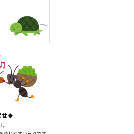
の
は
せ🍀
す。
を感じやすい日々です。