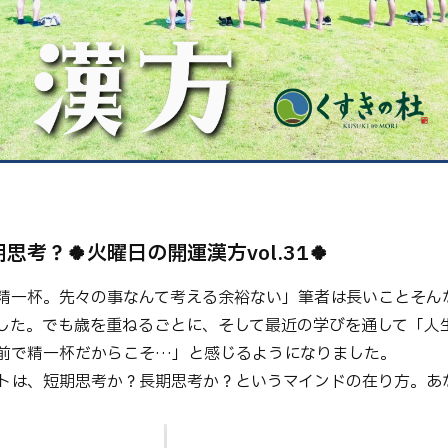
健康
美容
環境
考？🍀火曜日の開運漢方vol.31🍀
精一杯。先々の事なんて考える余裕ない」筆者は長いことそん
した。でも歳を重ねるごとに、そして最近の学びを通して「人
前で精一杯だからこそ…」と感じるようになりました。
トは、短期思考か？長期思考か？というマインドの在り方。あ