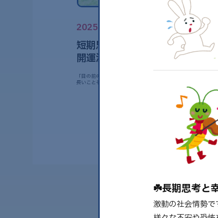
2025.09.16
短期思考？長期思考？🍀火曜日
開運漢方vol.31🍀
「目の前のことで精一杯。先々の事なんて考える余裕ない」筆者
長いことそんな気持ちで日々必死で頑張って……
☘️長期思考と幸
激動の社会情勢で
様々な不安や恐怖