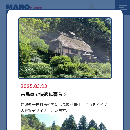
全て
健康
美容
環境
2025.03.13
globe
古民家で快適に暮らす
新潟県十日町市竹所に古民家を再生しているドイツ
人建築デザイナーがいます。