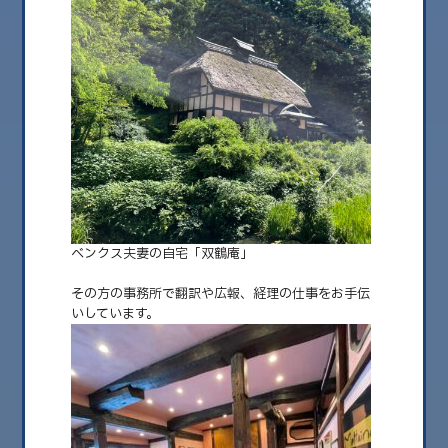
2025.03.13
ベンクス夫妻の自宅「双鶴庵」
古民家で快適に暮らす
その方の事務所で翻訳や広報、経理の仕事をお手伝
新潟県十日町市竹所に古民家を再生しているドイツ人建築デザイナーがいま
いしています。
す。 その方の事務……