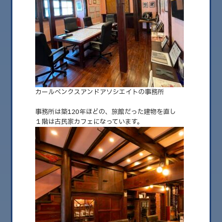
2026.08
2026.07
2026.06
2026.05
2026.04
カールベンクスアンドアソシエイトの事務所
2026.03
事務所は築120年ほどの、旅館だった建物を直し
2026.02
１階は古民家カフェになっています。
2026.01
2025.12
2025.11
2025.10
2025.09