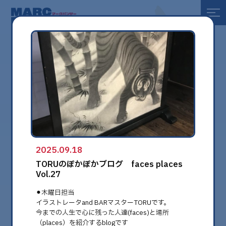
全て
健康
美容
環境
2025.09.18
globe
TORUのぽかぽかブログ faces places
Vol.27
⚫︎木曜日担当
イラストレータand BARマスターTORUです。
今までの人生で心に残った人達(faces)と場所
（places）を紹介するblogです