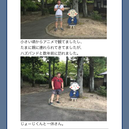
2026.08
2026.07
2026.06
小さい頃からアニメで観てましたし、
2026.05
たまに親に連れられてきてましたが、
ハズバンドと数年前に訪れました。
2026.04
2026.03
2026.02
2026.01
2025.12
2025.11
2025.10
じょーじくんと一休さん。
2025.09