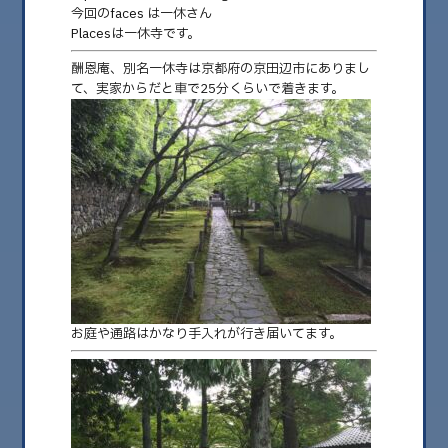
今回のfaces は一休さん
Placesは一休寺です。
酬恩庵、別名一休寺は京都府の京田辺市にありまし
て、実家からだと車で25分くらいで着きます。
2025.09.18
TORUのぽかぽかブログ faces places
Vol.27
⚫︎木曜日担当 イラストレータand BARマスターTORUです。 今までの人生で
お庭や通路はかなり手入れが行き届いてます。
心に残った人達(f……