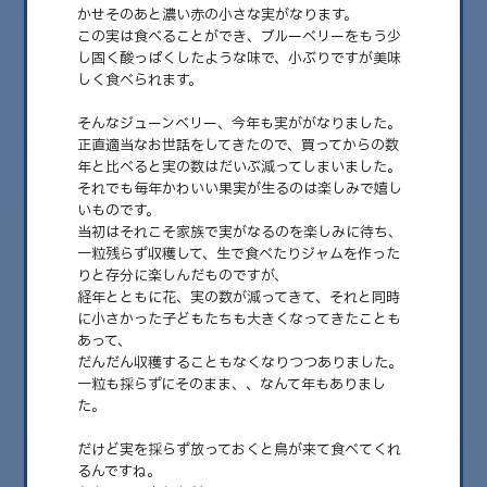
かせそのあと濃い赤の小さな実がなります。
この実は食べることができ、ブルーベリーをもう少
し固く酸っぱくしたような味で、小ぶりですが美味
しく食べられます。
そんなジューンベリー、今年も実ががなりました。
正直適当なお世話をしてきたので、買ってからの数
年と比べると実の数はだいぶ減ってしまいました。
それでも毎年かわいい果実が生るのは楽しみで嬉し
いものです。
当初はそれこそ家族で実がなるのを楽しみに待ち、
一粒残らず収穫して、生で食べたりジャムを作った
2026.05.29
りと存分に楽しんだものですが、
この季節のお楽しみ
経年とともに花、実の数が減ってきて、それと同時
に小さかった子どもたちも大きくなってきたことも
おはこんばんちわ、みゅんです。 突然ですがうちには家を建てたときに買
あって、
ったジューンベリーの木があります……
だんだん収穫することもなくなりつつありました。
一粒も採らずにそのまま、、なんて年もありまし
た。
だけど実を採らず放っておくと鳥が来て食べてくれ
るんですね。