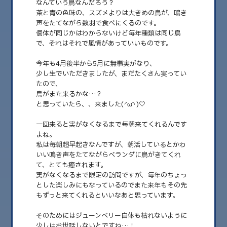
なんていう鳥なんだろう？
茶と青の色味の、スズメよりは大きめの鳥が、鳴き
2026.08
声をたてながら数羽で食べにくるのです。
2026.07
個体が同じかはわからないけど毎年種類は同じ鳥
で、それはそれで風情があっていいものです。
2026.06
今年も4月後半から5月に無事実がなり、
2026.05
少し生でいただきましたが、まだたくさん実ってい
たので、
2026.04
鳥がまた来るかな…？
と思っていたら、、来ました( ◜ω◝ )♡
2026.03
2026.02
一回来ると実がなくなるまで毎朝来てくれるんです
よね。
2026.01
私は毎朝超早起きなんですが、朝活しているとかわ
いい鳴き声をたてながらベランダに鳥がきてくれ
2025.12
て、とても癒されます。
実がなくなるまで限定の訪問ですが、毎年のちょっ
2025.11
とした楽しみにもなっているのでまた来年もその先
2025.10
もずっと来てくれるといいなあと思っています。
2025.09
そのためにはジューンベリー自体も枯れないように
少しはお世話しないとですね…！