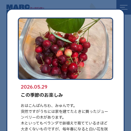
全て
健康
美容
環境
2026.05.29
globe
この季節のお楽しみ
おはこんばんちわ、みゅんです。
突然ですがうちには家を建てたときに買ったジュー
ンベリーの木があります。
木といってもベランダで鉢植えで育てているさほど
大きくないものですが、毎年春になると白い花を咲